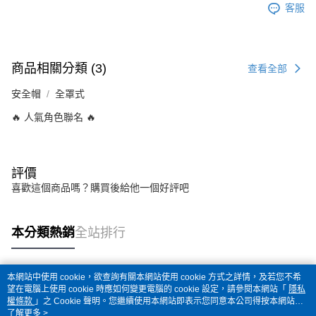
客服
商品相關分類 (3)
查看全部
安全帽
全罩式
🔥 人氣角色聯名 🔥
評價
喜歡這個商品嗎？購買後給他一個好評吧
本分類熱銷
全站排行
本網站中使用 cookie，欲查詢有關本網站使用 cookie 方式之詳情，及若您不希
熱門標籤
望在電腦上使用 cookie 時應如何變更電腦的 cookie 設定，請參閱本網站「
隱私
權條款
」之 Cookie 聲明。您繼續使用本網站即表示您同意本公司得按本網站使
用條款之 Cookie 聲明使用 cookie。
了解更多 >