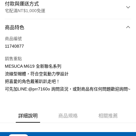
付款與運送方式
宅配滿NT$1,000免運
付款方式
商品特色
信用卡一次付款
商品編號
Apple Pay
11740877
ATM付款
銷售重點
MESUCA M619 全新聯名系列
運送方式
流線型帽體，符合空氣動力學設計
宅配
把喜愛的角色戴著趴趴走吧！
每筆NT$100，滿NT$1,000(含以上)免運費
可先加LINE:@prr7160o 詢問貨況，或對商品有任何問題歡迎詢問~
詳細說明
商品規格
相關推薦