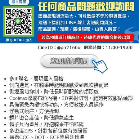
多IP聯名，展現個人風格
側向進氣，在騎乘時能明顯感受到風吹拂而過
側邊風切抑制，降低長時間配戴的煩悶感
Coolmax涼感布料內襯，3D雷射切割，能夠有效服貼頭部
具備緊急內襯快拆功能，方便救援人員操作
浮動式鏡座，方便拆卸
鏡片密合度佳，降低霧氣產生
帽子具內墨片，舒適騎乘不怕豔陽
多密度EPS，針對各部位做有效緩衝
通過CCC、DOT、ECE等檢測標準