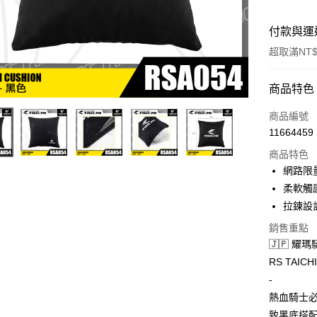
付款與運
超取滿NT$
付款方式
商品特色
信用卡一
商品編號
11664459
超商取貨
商品特色
Apple Pay
網路限
柔軟觸
ATM付款
拉鍊設
銷售重點
運送方式
🇯🇵 耀瑪
RS TAIC
全家取貨付
-
每筆NT$6
熱血騎士必備
7-11取
致黑底搭配