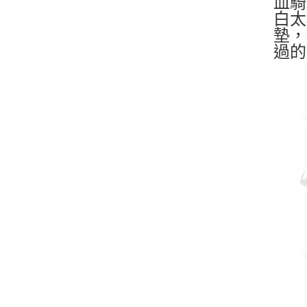
血騎
白太
墊，
過的