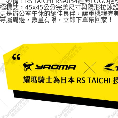
士必備！RS TAICHI RSA054經典LO
極標誌，45x45公分完美尺寸與隱形拉鍊
更是辦公室午休的絕佳良伴，讓重機魂完
專屬周邊，數量有限，立即下單帶回家！