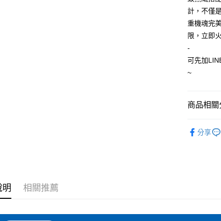
每筆NT$6
計，不僅
重機魂完
宅配
限，立即
每筆NT$1
-
可先加LIN
~
商品相關分
RS TAIC
分享
說明
相關推薦