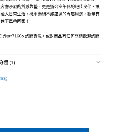
0，滿NT$1,000(含以上)免運費
是客廳沙發的質感靠墊，更是辦公室午休的絕佳良伴，讓
美融入日常生活。機車迷絕不能錯過的專屬周邊，數量有
火速下單帶回家！
00，滿NT$1,000(含以上)免運費
E:@prr7160o 詢問貨況，或對商品有任何問題歡迎詢問
類 (1)
HI 日本太極
客服