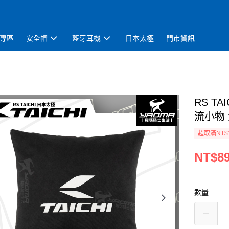
專區
安全帽
藍牙耳機
日本太極
門市資訊
RS TA
流小物
超取滿NT$
NT$8
數量