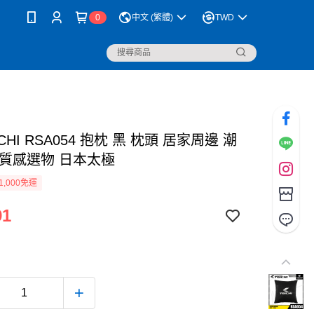
0
中文 (繁體)
TWD
ICHI RSA054 抱枕 黑 枕頭 居家周邊 潮
 質感選物 日本太極
1,000免運
91