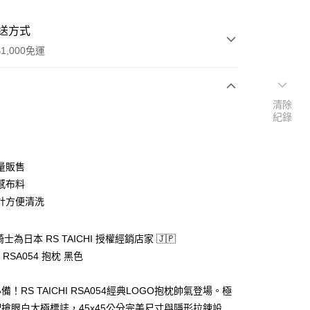
送方式
1,000免運
清除
次付款
紀錄
付款
量販售
感布料
計方便清洗
騎士為日本 RS TAICHI 授權經銷店家 🇯🇵
HI RSA054 抱枕 黑色
款(安全帽一頂以上請選宅配)
0，滿NT$1,000(含以上)免運費
！RS TAICHI RSA054經典LOGO抱枕帥氣登場。極
貨付款(安全帽一頂以上請選宅配)
搶眼白太極標誌，45x45公分完美尺寸與隱形拉鍊設