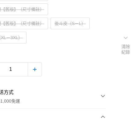
襯【舊版】（尺寸備註）
襯【舊版】（尺寸備註）
後斗皮（S－L）
XL－3XL）
清除
紀錄
送方式
1,000免運
次付款