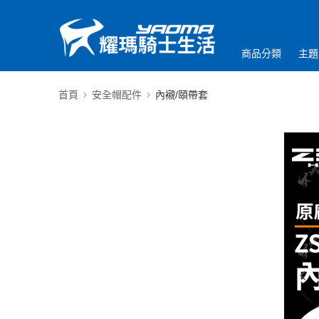
商品分類
主題
首頁
安全帽配件
內襯/頤帶套