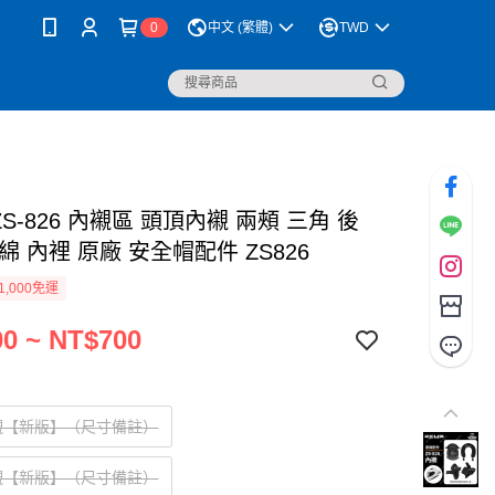
0
中文 (繁體)
TWD
 ZS-826 內襯區 頭頂內襯 兩頰 三角 後
綿 內裡 原廠 安全帽配件 ZS826
1,000免運
0 ~ NT$700
襯【新版】（尺寸備註）
襯【新版】（尺寸備註）