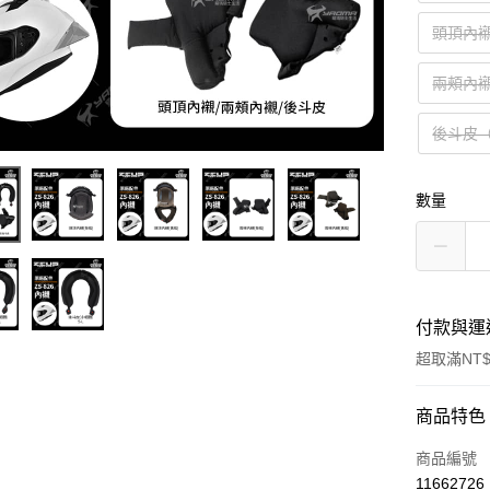
頭頂內
兩頰內
後斗皮（
數量
付款與運
超取滿NT$
付款方式
商品特色
信用卡一
商品編號
11662726