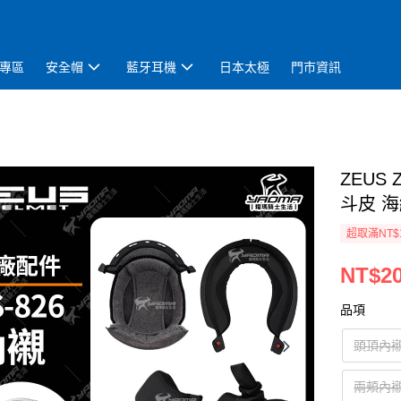
專區
安全帽
藍牙耳機
日本太極
門市資訊
ZEUS
斗皮 海
超取滿NT$
NT$20
品項
頭頂內
兩頰內