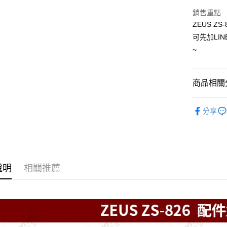
超商取貨
銷售重點
Apple Pay
ZEUS ZS
可先加LIN
ATM付款
~
運送方式
商品相關分
全家取貨付
安全帽配
每筆NT$6
分享
安全帽配
7-11取
每筆NT$6
宅配
說明
相關推薦
每筆NT$1