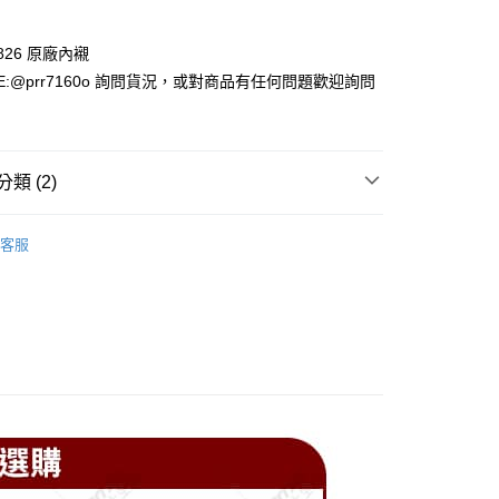
付款
-826 原廠內襯
E:@prr7160o 詢問貨況，或對商品有任何問題歡迎詢問
類 (2)
款(安全帽一頂以上請選宅配)
件
內襯/頤帶套
0，滿NT$1,000(含以上)免運費
客服
件
ZEUS
貨付款(安全帽一頂以上請選宅配)
0，滿NT$1,000(含以上)免運費
00，滿NT$1,000(含以上)免運費