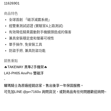
超商取貨付款
11626901
Apple Pay
商品特色
ATM付款
全球首創 「磁浮減震系統」
經雙重測試認證 (實驗室&上路測試)
運送方式
有效降低騎乘震動對手機鏡頭造成的傷害
兼具安裝穩定度和螢幕可視性
全家取貨付款(安全帽一頂以上請選宅配)
單手操作, 免安裝工具
每筆NT$60，滿NT$1,000(含以上)免運費
防盜手把, 兼具防盜功能
7-11取貨付款(安全帽一頂以上請選宅配)
銷售重點
每筆NT$60，滿NT$1,000(含以上)免運費
🔥TAKEWAY 黑隼Z手機架🔥
宅配
LA3-PH05 AnvPro 雙磁浮
每筆NT$100，滿NT$1,000(含以上)免運費
-
耀瑪騎士為原廠經銷店家，售出後享一年保固服務。
可先加LINE:@prr7160o 詢問貨況，或對商品有任何問題歡迎詢問~