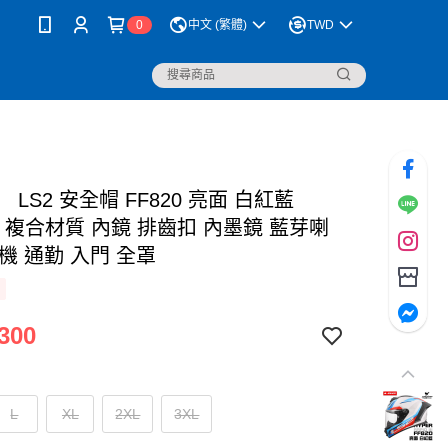
0
中文 (繁體)
TWD
 LS2 安全帽 FF820 亮面 白紅藍
R 複合材質 內鏡 排齒扣 內墨鏡 藍芽喇
機 通勤 入門 全罩
300
L
XL
2XL
3XL