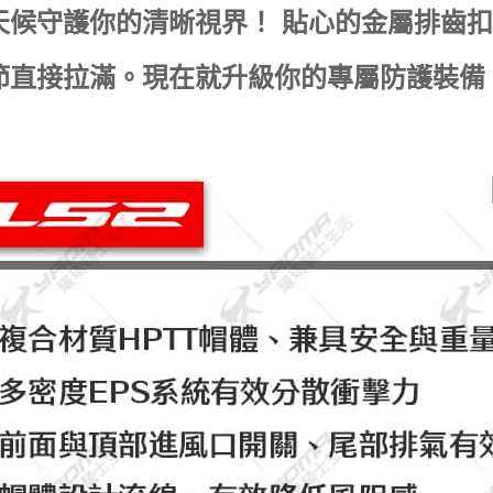
天候守護你的清晰視界！ 貼心的金屬排齒
節直接拉滿。現在就升級你的專屬防護裝備