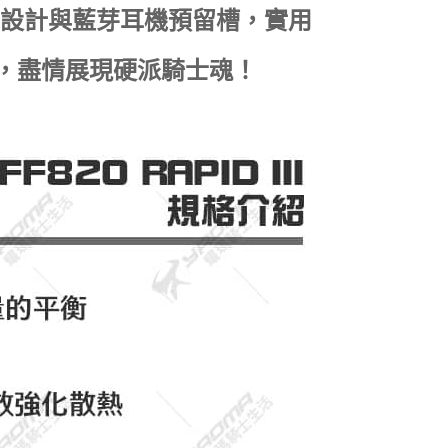
扣設計與藍芽耳機預留槽，實用
，盡情展現硬派騎士魂！