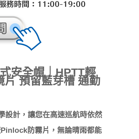
 全罩式安全帽｜HPTT輕
鏡片 預留藍芽槽 通勤
力學設計，讓您在高速巡航時依然
inlock防霧片，無論晴雨都能