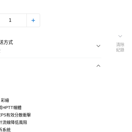
送方式
清除
紀錄
費
次付款
付款
R 彩繪
質HPTT帽體
EPS有效分散衝擊
計流線降低風阻
拆系統