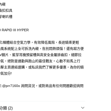
內襯
款(安全帽一頂以上請選宅配)
齒扣扣具
0，滿NT$1,000(含以上)免運費
芽喇叭槽
超商取貨付款(安全帽一頂以上請選宅配)
 RAPID III HYPER
貨付款(安全帽一頂以上請選宅配)
量化帽體結合空氣力學，有效降低風阻，長途騎乘更輕
0，滿NT$1,000(含以上)免運費
通風系統配上全可拆洗內襯，告別悶熱煩惱！還有超方便
11超商取貨付款(安全帽一頂以上請選宅配)
UV鏡片、藍芽耳機預留槽與高安全金屬排齒扣，細節拉
帥氣，絕對是通勤與跑山的最佳戰友。心動不如馬上行
點擊主頁連結選購，或私訊我們了解更多優惠，為你的騎
氣加分!
00，滿NT$1,000(含以上)免運費
E:@prr7160o 詢問貨況，或對商品有任何問題歡迎詢問
類 (2)