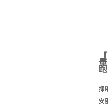
【
量
跑
採
安