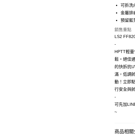
可拆洗
全家取貨付
金屬排
每筆NT$6
預留藍
免運/全家
銷售重點
免運費
LS2 FF820
-
7-11取
HPTT輕
每筆NT$6
鬆。絕佳
免運/7-
的快拆抗
免運費
滿，低調
動！立即
宅配
行安全與帥
每筆NT$1
-
可先加LIN
~
商品相關分