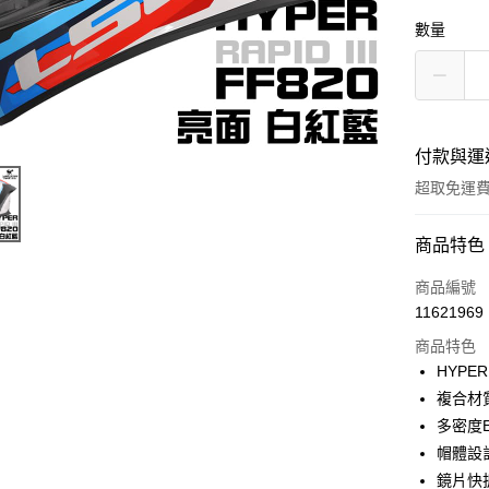
數量
付款與運
超取免運
付款方式
商品特色
信用卡一
商品編號
11621969
超商取貨
商品特色
Apple Pay
HYPE
複合材
ATM付款
多密度
帽體設
運送方式
鏡片快