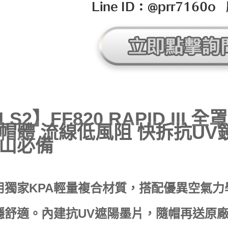
LS2】FF820 RAPID III
帽體 流線低風阻 快拆抗UV
山必備
用獨家KPA輕量複合材質，搭配優異空氣
穩舒適。內建抗UV遮陽墨片，隨帽再送原廠P