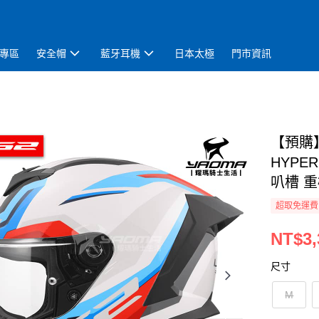
專區
安全帽
藍牙耳機
日本太極
門市資訊
【預購】
HYPE
叭槽 重
超取免運費
NT$3,
尺寸
M