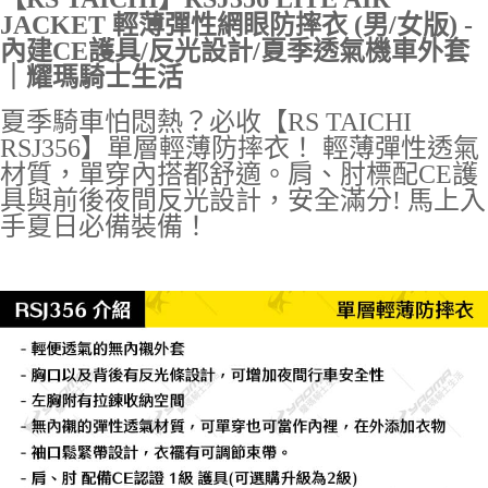
JACKET 輕薄彈性網眼防摔衣 (男/女版) -
內建CE護具/反光設計/夏季透氣機車外套
｜耀瑪騎士生活
夏季騎車怕悶熱？必收【RS TAICHI
RSJ356】單層輕薄防摔衣！ 輕薄彈性透氣
材質，單穿內搭都舒適。肩、肘標配CE護
具與前後夜間反光設計，安全滿分! 馬上入
手夏日必備裝備！