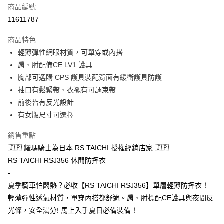
商品編號
超商取貨付款
11611787
Apple Pay
商品特色
ATM付款
輕薄彈性網眼材質，可單穿或內搭
肩、肘配備CE LV1 護具
運送方式
胸部可選購 CPS 護具裝配背面有緩衝護具防護
袖口有鬆緊帶、衣襬有可調束帶
全家取貨付款(安全帽一頂以上請選宅配)
前後皆有反光設計
每筆NT$60，滿NT$1,000(含以上)免運費
有女版尺寸可選擇
7-11取貨付款(安全帽一頂以上請選宅配)
銷售重點
每筆NT$60，滿NT$1,000(含以上)免運費
🇯🇵 耀瑪騎士為日本 RS TAICHI 授權經銷店家 🇯🇵
宅配
RS TAICHI RSJ356 休閒防摔衣
每筆NT$100，滿NT$1,000(含以上)免運費
-
夏季騎車怕悶熱？必收【RS TAICHI RSJ356】單層輕薄防摔衣！
輕薄彈性透氣材質，單穿內搭都舒適。肩、肘標配CE護具與夜間反
光條，安全滿分! 馬上入手夏日必備裝備！
_