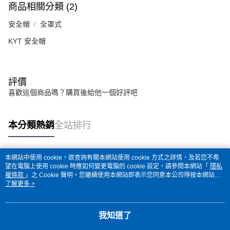
商品相關分類 (2)
安全帽
全罩式
KYT 安全帽
評價
喜歡這個商品嗎？購買後給他一個好評吧
本分類熱銷
全站排行
本網站中使用 cookie，欲查詢有關本網站使用 cookie 方式之詳情，及若您不希
熱門標籤
望在電腦上使用 cookie 時應如何變更電腦的 cookie 設定，請參閱本網站「
隱私
權條款
」之 Cookie 聲明。您繼續使用本網站即表示您同意本公司得按本網站使
用條款之 Cookie 聲明使用 cookie。
了解更多 >
我知道了