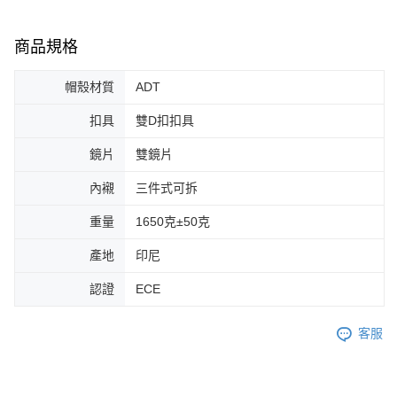
商品規格
帽殼材質
ADT
扣具
雙D扣扣具
鏡片
雙鏡片
內襯
三件式可拆
重量
1650克±50克
產地
印尼
認證
ECE
客服