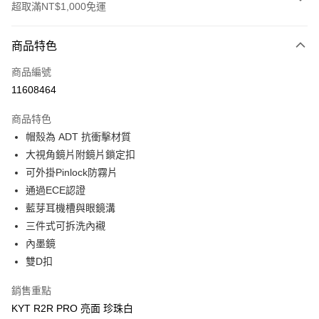
超取滿NT$1,000免運
付款方式
商品特色
信用卡一次付款
商品編號
超商取貨付款
11608464
Apple Pay
商品特色
ATM付款
帽殼為 ADT 抗衝擊材質
大視角鏡片附鏡片鎖定扣
運送方式
可外掛Pinlock防霧片
通過ECE認證
全家取貨付款(安全帽一頂以上請選宅配)
藍芽耳機槽與眼鏡溝
每筆NT$60，滿NT$1,000(含以上)免運費
三件式可拆洗內襯
7-11取貨付款(安全帽一頂以上請選宅配)
內墨鏡
每筆NT$60，滿NT$1,000(含以上)免運費
雙D扣
宅配
銷售重點
每筆NT$100，滿NT$1,000(含以上)免運費
KYT R2R PRO 亮面 珍珠白