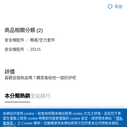
客服
商品相關分類 (2)
安全帽配件
鴨尾/空力套件
安全帽配件
ZEUS
評價
喜歡這個商品嗎？購買後給他一個好評吧
本分類熱銷
全站排行
本網站中使用 cookie，欲查詢有關本網站使用 cookie 方式之詳情，及若您不希
熱門標籤
望在電腦上使用 cookie 時應如何變更電腦的 cookie 設定，請參閱本網站「
隱私
權條款
」之 Cookie 聲明。您繼續使用本網站即表示您同意本公司得按本網站使