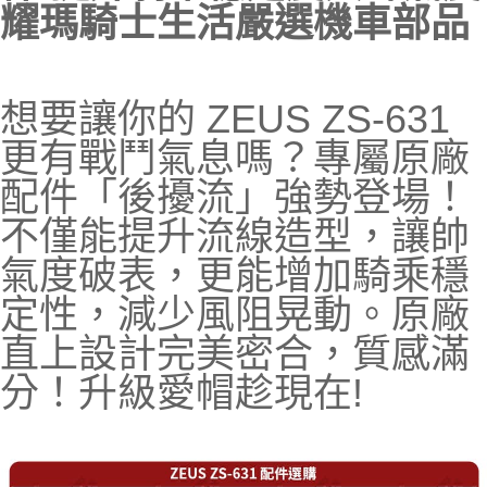
耀瑪騎士生活嚴選機車部品
想要讓你的 ZEUS ZS-631
更有戰鬥氣息嗎？專屬原廠
配件「後擾流」強勢登場！
不僅能提升流線造型，讓帥
氣度破表，更能增加騎乘穩
定性，減少風阻晃動。原廠
直上設計完美密合，質感滿
分！升級愛帽趁現在!