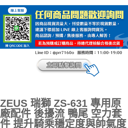
ZEUS 瑞獅 ZS-631 專用原
廠配件 後擾流 鴨尾 空力套
件 提升騎乘穩定度與帥氣度