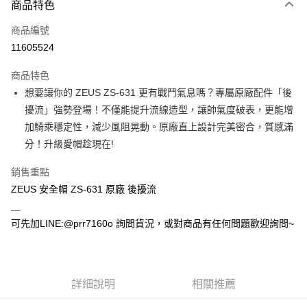
商品特色
信用卡一次付款
商品編號
超商取貨付款
11605524
Apple Pay
商品特色
ATM付款
想要讓你的 ZEUS ZS-631 更有戰鬥氣息嗎？專屬原廠配件「後
擾流」強勢登場！不僅能提升流線造型，讓帥氣度破表，更能增
運送方式
加騎乘穩定性，減少風阻晃動。原廠直上設計完美密合，質感滿
分！升級愛帽趁現在!
全家取貨付款(安全帽一頂以上請選宅配)
每筆NT$60，滿NT$1,000(含以上)免運費
銷售重點
7-11取貨付款(安全帽一頂以上請選宅配)
ZEUS 安全帽 ZS-631 原廠 後擾流
＿
每筆NT$60，滿NT$1,000(含以上)免運費
可先加LINE:@prr7160o 詢問貨況，或對商品有任何問題歡迎詢問~
宅配
每筆NT$100，滿NT$1,000(含以上)免運費
詳細說明
相關推薦