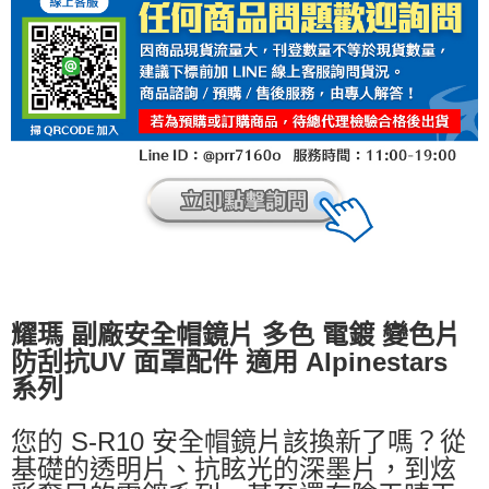
耀瑪 副廠安全帽鏡片 多色 電鍍 變色片
防刮抗UV 面罩配件 適用 Alpinestars
系列
您的 S-R10 安全帽鏡片該換新了嗎？從
基礎的透明片、抗眩光的深墨片，到炫