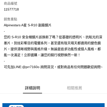
商品編號
超商取貨付款
11577718
Apple Pay
銷售重點
ATM付款
Alpinestars A星 S-R10 副廠鏡片
-
運送方式
您的 S-R10 安全帽鏡片該換新了嗎？從基礎的透明片、抗眩光的深
墨片，到炫彩奪目的電鍍系列，甚至還有陰天晴天都適用的變色鏡
全家取貨付款(安全帽一頂以上請選宅配)
片，提供清晰視野與風格升級。無論是追求功能性或個人風格，都
每筆NT$60，滿NT$1,000(含以上)免運費
能一次滿足！立即選購，讓您的騎行視野煥然一新！
7-11取貨付款(安全帽一頂以上請選宅配)
-
每筆NT$60，滿NT$1,000(含以上)免運費
可先加LINE:@prr7160o 詢問貨況，或對商品有任何問題歡迎詢問~
宅配
每筆NT$100，滿NT$1,000(含以上)免運費
詳細說明
相關推薦