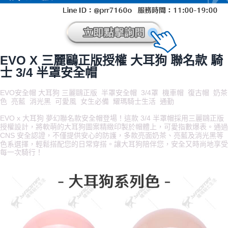
EVO X 三麗鷗正版授權 大耳狗 聯名款 騎
士 3/4 半罩安全帽
EVO安全帽 大耳狗 三麗鷗正版 半罩安全帽 3/4罩 機車帽 復古帽 奶茶
色 亮藍 消光黑 可愛風 女生必備 耀瑪騎士生活 通勤
EVO x 大耳狗 夢幻聯名款安全帽登場！這款 3/4 半罩帽採用三麗鷗正版
授權設計，將軟萌的大耳狗圖案精緻印製於帽體上，可愛指數爆表。通過
CNS 安全認證，不僅提供安心的防護，多款亮面奶茶、亮藍及消光黑等
色系選擇，輕鬆搭配您的日常穿搭。讓大耳狗陪伴您，安全又時尚地享受
每一次騎行！