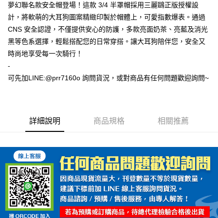
夢幻聯名款安全帽登場！這款 3/4 半罩帽採用三麗鷗正版授權設
計，將軟萌的大耳狗圖案精緻印製於帽體上，可愛指數爆表。通過
CNS 安全認證，不僅提供安心的防護，多款亮面奶茶、亮藍及消光
黑等色系選擇，輕鬆搭配您的日常穿搭。讓大耳狗陪伴您，安全又
時尚地享受每一次騎行！
-
可先加LINE:@prr7160o 詢問貨況，或對商品有任何問題歡迎詢問~
詳細說明
商品規格
相關推薦