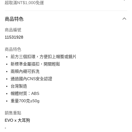
超取滿NT$1,000免運
付款方式
商品特色
信用卡一次付款
商品編號
超商取貨付款
11531928
Apple Pay
商品特色
ATM付款
前方三個扣環，方便扣上帽簷或鏡片
新標準金屬插扣，開關輕鬆
運送方式
兩頰內襯可拆洗
通過國內CNS安全認證
全家取貨付款(安全帽一頂以上請選宅配)
台灣製造
每筆NT$60，滿NT$1,000(含以上)免運費
帽體材質：ABS
7-11取貨付款(安全帽一頂以上請選宅配)
重量700克±50g
每筆NT$60，滿NT$1,000(含以上)免運費
銷售重點
宅配
EVO x 大耳狗
每筆NT$100，滿NT$1,000(含以上)免運費
-