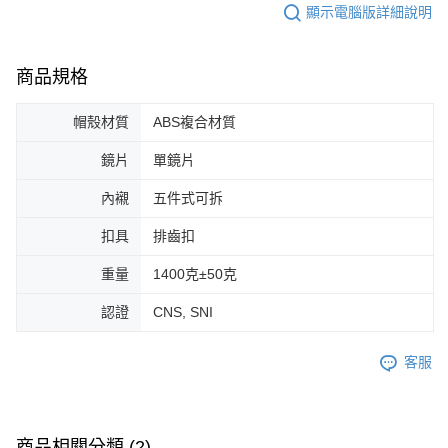
顯示電腦版詳細說明
商品規格
帽殼材質
ABS複合材質
鏡片
單鏡片
內襯
五件式可拆
扣具
排齒扣
重量
1400克±50克
認證
CNS, SNI
客服
商品相關分類 (2)