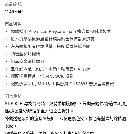
商品編號
超商取貨付款
11497040
Apple Pay
商品特色
ATM付款
帽體採用 Advanced Polycarbonate 複合塑膠射出製成
後方負壓排氣通風設計能讓騎士保持舒適涼爽
運送方式
左右兩頰配有眼鏡溝槽，搭配緊急快拆系統
預留藍芽耳機槽
全家取貨付款(安全帽一頂以上請選宅配)
扣具為金屬排齒扣
每筆NT$60，滿NT$1,000(含以上)免運費
五件式內襯（頭頂、兩頰、頤帶套）可拆洗
7-11取貨付款(安全帽一頂以上請選宅配)
標配淺墨鏡片，含 PINLOCK 扣具
每筆NT$60，滿NT$1,000(含以上)免運費
帽款通過印尼 SNI 1811 與台灣 CNS2396 普通型等安規
宅配
銷售重點
每筆NT$100，滿NT$1,000(含以上)免運費
NHK K5R 專為台灣騎士與騎乘環境設計，兼顧美觀性/舒適性/功能
性/通風性/抗噪性多重方位全面提升。
外觀透過最新的流線型設計，即使是素色安全帽也有豐富的線條層
次感。
同樣兼顧了競速，帥氣，與安全的高CP值安全帽。