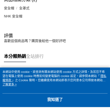
安全帽
全罩式
NHK 安全帽
評價
喜歡這個商品嗎？購買後給他一個好評吧
本分類熱銷
全站排行
本網站中使用 cookie，欲查詢有關本網站使用 cookie 方式之詳情，及若您不希
熱門標籤
望在電腦上使用 cookie 時應如何變更電腦的 cookie 設定，請參閱本網站「
隱私
權條款
」之 Cookie 聲明。您繼續使用本網站即表示您同意本公司得按本網站使
用條款之 Cookie 聲明使用 cookie。
了解更多 >
我知道了