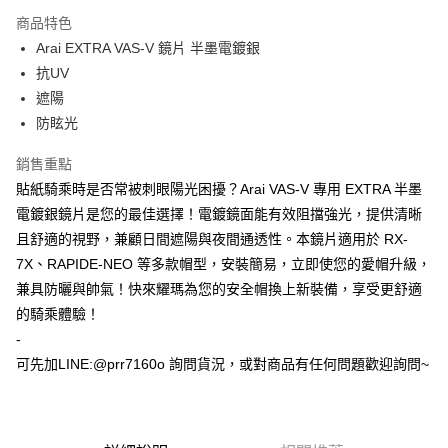
Apple Pay
商品特色
ATM付款
Arai EXTRA VAS-V 鏡片 半墨電鍍銀
抗UV
運送方式
遮陽
防眩光
全家取貨付款(安全帽一頂以上請選宅配)
每筆NT$60，滿NT$1,000(含以上)免運費
銷售重點
7-11取貨付款(安全帽一頂以上請選宅配)
貼紙騎乘時是否常被刺眼陽光困擾？Arai VAS-V 專用 EXTRA 半墨
電鍍銀鏡片是您的最佳選擇！電鍍鏡面能有效阻擋強光，提供清晰
每筆NT$60，滿NT$1,000(含以上)免運費
且舒適的視野，兼顧日間遮陽與夜間通透性。本鏡片適用於 RX-
宅配
7X、RAPIDE-NEO 等多款帽型，安裝簡易，立即使您的愛帽升級，
每筆NT$100，滿NT$1,000(含以上)免運費
兼具防曬與帥氣！快來耀瑪為您的安全帽換上新裝備，享受更舒適
的騎乘體驗！
-
可先加LINE:@prr7160o 詢問貨況，或對商品有任何問題歡迎詢問~