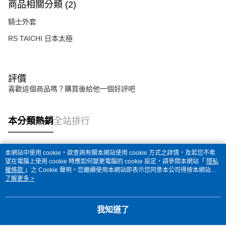
商品相關分類 (2)
騎士外套
RS TAICHI 日本太極
評價
喜歡這個商品嗎？購買後給他一個好評吧
本分類熱銷
全站排行
本網站中使用 cookie，欲查詢有關本網站使用 cookie 方式之詳情，及若您不希
熱門標籤
望在電腦上使用 cookie 時應如何變更電腦的 cookie 設定，請參閱本網站「
隱私
權條款
」之 Cookie 聲明。您繼續使用本網站即表示您同意本公司得按本網站使
用條款之 Cookie 聲明使用 cookie。
了解更多 >
我知道了