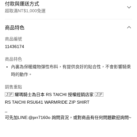
付款與運送方式
超取滿NT$1,000免運
付款方式
商品特色
信用卡一次付款
商品編號
超商取貨付款
11436174
Apple Pay
商品特色
ATM付款
內裏為保暖織物彈性布料，有提供良好的貼合性，不會影響騎乘
時的動作。
運送方式
銷售重點
全家取貨付款(安全帽一頂以上請選宅配)
🇯🇵 耀瑪騎士為日本 RS TAICHI 授權經銷店家 🇯🇵
每筆NT$60，滿NT$1,000(含以上)免運費
RS TAICHI RSU641 WARMRIDE ZIP SHIRT
7-11取貨付款(安全帽一頂以上請選宅配)
_
可先加LINE:@prr7160o 詢問貨況，或對商品有任何問題歡迎詢問~
每筆NT$60，滿NT$1,000(含以上)免運費
宅配