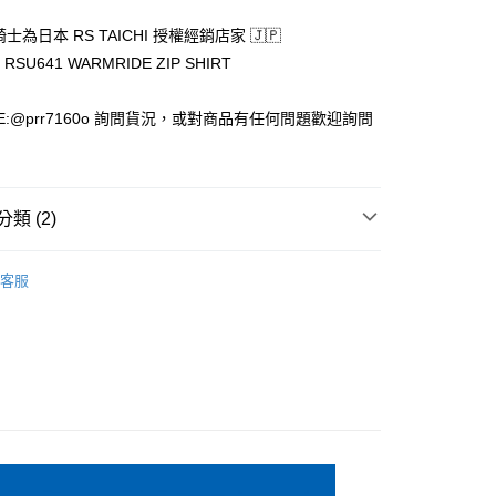
騎士為日本 RS TAICHI 授權經銷店家 🇯🇵
I RSU641 WARMRIDE ZIP SHIRT
款(安全帽一頂以上請選宅配)
E:@prr7160o 詢問貨況，或對商品有任何問題歡迎詢問
0，滿NT$1,000(含以上)免運費
貨付款(安全帽一頂以上請選宅配)
0，滿NT$1,000(含以上)免運費
類 (2)
00，滿NT$1,000(含以上)免運費
客服
HI 日本太極