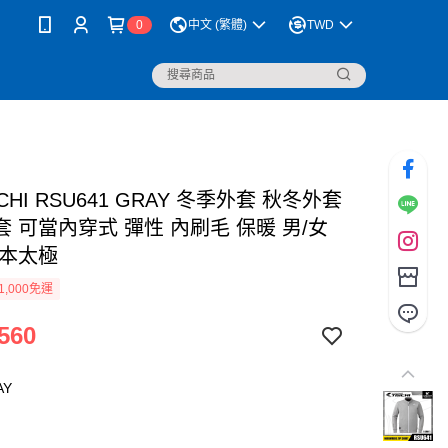
0
中文 (繁體)
TWD
ICHI RSU641 GRAY 冬季外套 秋冬外套
 可當內穿式 彈性 內刷毛 保暖 男/女
日本太極
1,000免運
560
AY