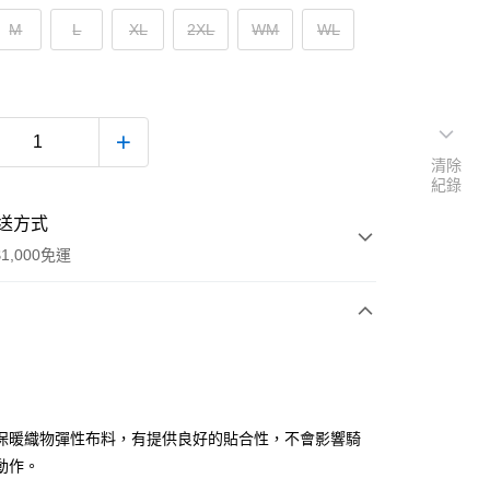
M
L
XL
2XL
WM
WL
清除
紀錄
送方式
1,000免運
次付款
付款
保暖織物彈性布料，有提供良好的貼合性，不會影響騎
動作。