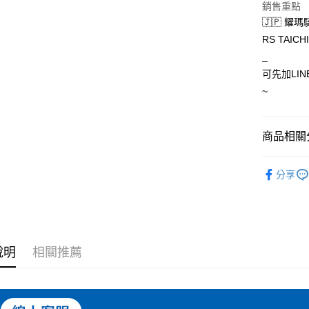
銷售重點
🇯🇵 耀瑪
運送方式
RS TAICH
_
全家取貨付
可先加LIN
每筆NT$6
~
7-11取
每筆NT$6
商品相關分
宅配
騎士外套
每筆NT$1
分享
RS TAIC
說明
相關推薦