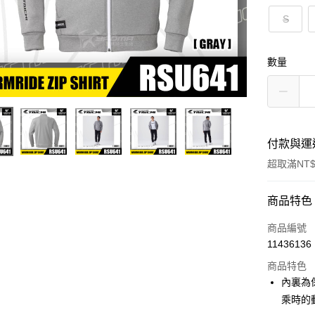
S
數量
付款與運
超取滿NT$
付款方式
商品特色
信用卡一
商品編號
11436136
超商取貨
商品特色
Apple Pay
內裏為
乘時的
ATM付款