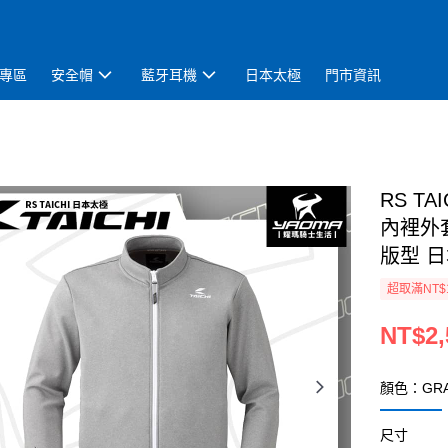
專區
安全帽
藍牙耳機
日本太極
門市資訊
RS TA
內裡外套
版型 
超取滿NT$
NT$2,
顏色：GR
尺寸