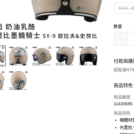
806S
數量
付款與運
超取滿NT$
付款方式
商品特色
信用卡一
商品編號
11420685
超商取貨
商品特色
Apple Pay
帽體材
內置抗 
ATM付款