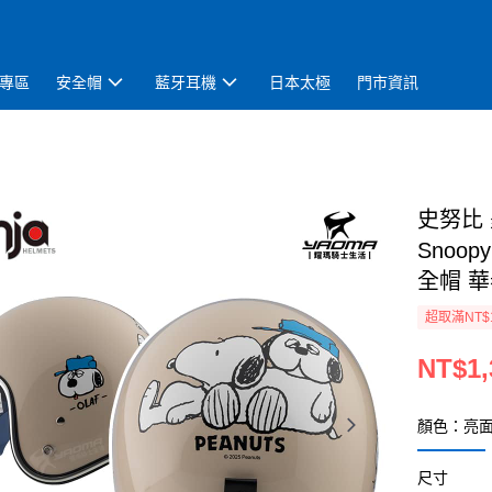
專區
安全帽
藍牙耳機
日本太極
門市資訊
史努比 
Snoo
全帽 華泰
超取滿NT$
NT$1,
顏色：亮面
尺寸