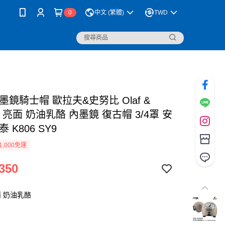
0
中文 (繁體)
TWD
墨鏡騎士帽 歐拉夫&史努比 Olaf &
py 亮面 奶油乳酪 內墨鏡 復古帽 3/4罩 安
 K806 SY9
1,000免運
350
 奶油乳酪