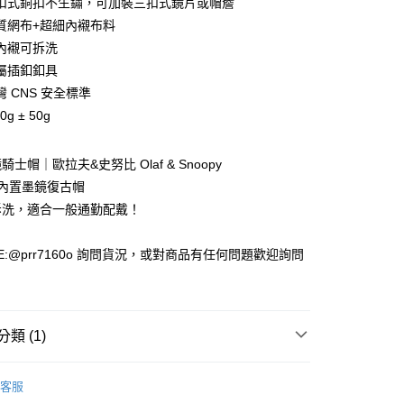
扣式銅扣不生鏽，可加裝三扣式鏡片或帽簷
質網布+超細內襯布料
內襯可拆洗
屬插釦釦具
款(安全帽一頂以上請選宅配)
 CNS 安全標準
0，滿NT$1,000(含以上)免運費
0g ± 50g
貨付款(安全帽一頂以上請選宅配)
0，滿NT$1,000(含以上)免運費
士帽｜歐拉夫&史努比 Olaf & Snoopy
06 內置墨鏡復古帽
拆洗，適合一般通勤配戴！
00，滿NT$1,000(含以上)免運費
E:@prr7160o 詢問貨況，或對商品有任何問題歡迎詢問
類 (1)
KK 安全帽
客服