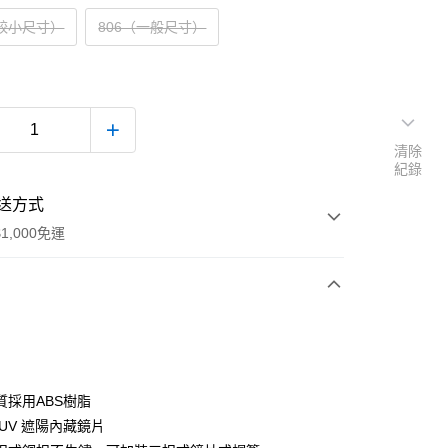
（較小尺寸）
806（一般尺寸）
清除
紀錄
送方式
1,000免運
次付款
付款
質採用ABS樹脂
UV 遮陽內藏鏡片