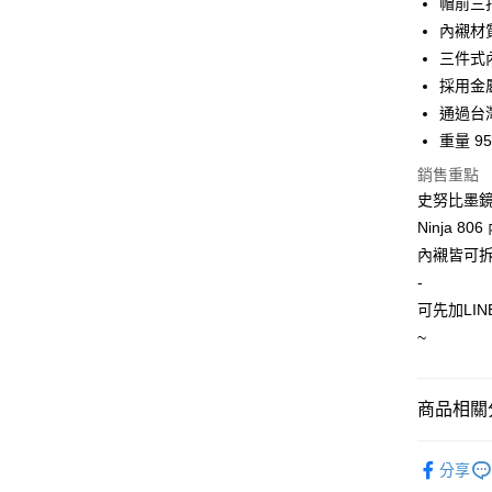
帽前三
內襯材
運送方式
三件式
採用金
全家取貨付
通過台灣
每筆NT$6
重量 95
7-11取
銷售重點
每筆NT$6
史努比墨鏡騎
Ninja 8
宅配
內襯皆可
每筆NT$1
-
可先加LIN
~
商品相關分
Ninja / 
分享