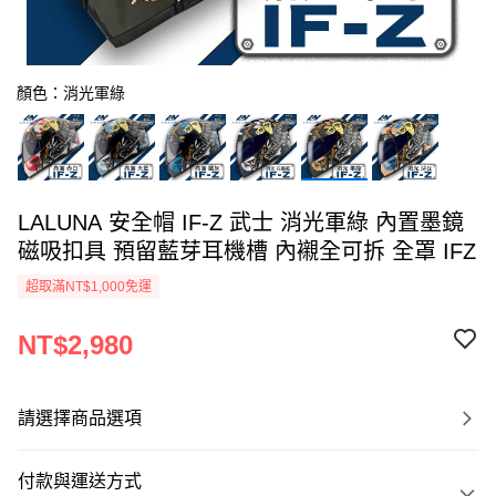
顏色：消光軍綠
LALUNA 安全帽 IF-Z 武士 消光軍綠 內置墨鏡
磁吸扣具 預留藍芽耳機槽 內襯全可拆 全罩 IFZ
超取滿NT$1,000免運
NT$2,980
請選擇商品選項
付款與運送方式