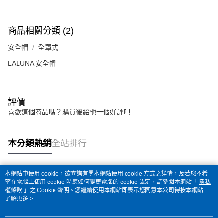
商品相關分類 (2)
安全帽
全罩式
LALUNA 安全帽
評價
喜歡這個商品嗎？購買後給他一個好評吧
本分類熱銷
全站排行
本網站中使用 cookie，欲查詢有關本網站使用 cookie 方式之詳情，及若您不希
熱門標籤
望在電腦上使用 cookie 時應如何變更電腦的 cookie 設定，請參閱本網站「
隱私
權條款
」之 Cookie 聲明。您繼續使用本網站即表示您同意本公司得按本網站使
用條款之 Cookie 聲明使用 cookie。
了解更多 >