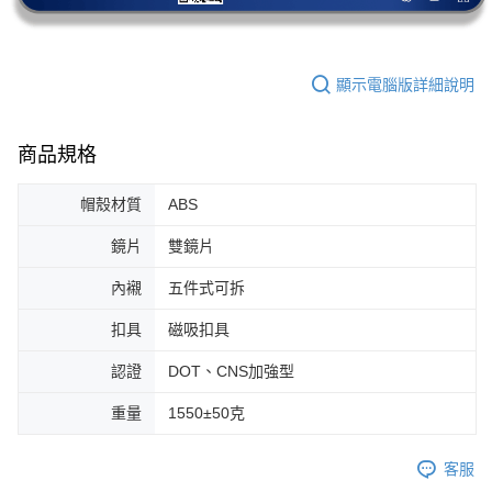
顯示電腦版詳細說明
商品規格
帽殼材質
ABS
鏡片
雙鏡片
內襯
五件式可拆
扣具
磁吸扣具
認證
DOT、CNS加強型
重量
1550±50克
客服