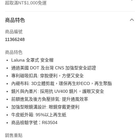
超取滿NT$1,000免運
付款方式
商品特色
信用卡一次付款
商品編號
超商取貨付款
11366248
Apple Pay
商品特色
ATM付款
Laluna 全罩式 安全帽
通過美國 DOT 及台灣 CNS 加強型安全認證
運送方式
專利磁吸扣具: 穿脫便利，方便又安全
內襯布料: 3D立體剪裁，環保再生紗ECO，再生聚酯
全家取貨付款(安全帽一頂以上請選宅配)
鏡片與內墨片: 採用抗 UV400 鏡片，護眼又安全
每筆NT$60，滿NT$1,000(含以上)免運費
前額進氣及後方負壓排氣: 提升通風效率
7-11取貨付款(安全帽一頂以上請選宅配)
加強型眼鏡溝設計: 眼鏡穿戴更便利
每筆NT$60，滿NT$1,000(含以上)免運費
牛皮紙外箱: 95%以上再生紙
商品檢驗字號：R63504
宅配
每筆NT$100，滿NT$1,000(含以上)免運費
銷售重點