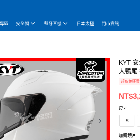
專區
安全帽
藍牙耳機
日本太極
門市資訊
KYT 
大鴨尾 
超取免運費
NT$3,
尺寸
S
加購鏡片