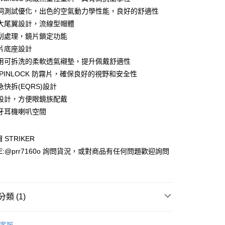
洞測試優化，出色的空氣動力學性能，良好的舒適性
大尾翼設計，流線型帽體
刮處理，鏡片鎖定功能
片底座設計
用可拆洗的柔軟透氣襯墊，提升佩戴舒適性
款(安全帽一頂以上請選宅配)
 PINLOCK 防霧片，確保良好的視野和安全性
0，滿NT$1,000(含以上)免運費
快拆(EQRS)設計
超商取貨付款(安全帽一頂以上請選宅配)
設計，方便眼鏡族配戴
牙耳機喇叭空間
貨付款(安全帽一頂以上請選宅配)
 STRIKER
0，滿NT$1,000(含以上)免運費
E:@prr7160o 詢問貨況，或對商品有任何問題歡迎詢問
11超商取貨付款(安全帽一頂以上請選宅配)
類 (1)
00，滿NT$1,000(含以上)免運費
全罩式
客服