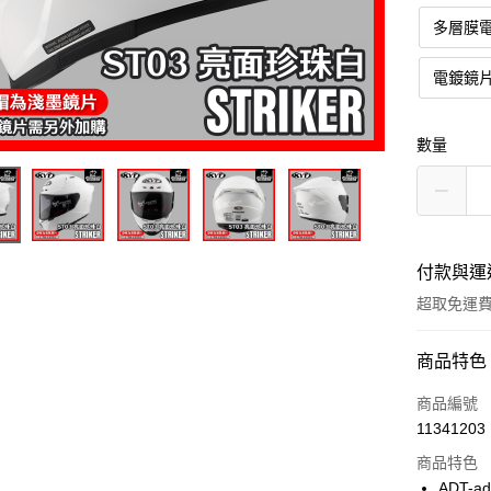
多層膜
電鍍鏡
數量
付款與運
超取免運
付款方式
商品特色
信用卡一
商品編號
11341203
超商取貨
商品特色
Apple Pay
ADT-