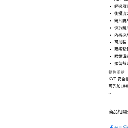
經過風
ATM付款
後擾流
鏡片防
運送方式
快拆鏡
內襯採
全家取貨付
可加裝
每筆NT$6
兩頰緊急
免運/全家
眼鏡溝
免運費
預留藍
銷售重點
7-11取
KYT 安全帽
每筆NT$6
可先加LIN
免運/7-
~
免運費
宅配
商品相關分
每筆NT$1
安全帽
分享