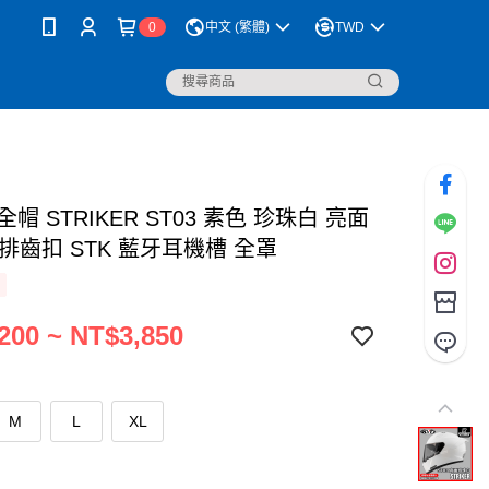
0
中文 (繁體)
TWD
安全帽 STRIKER ST03 素色 珍珠白 亮面
排齒扣 STK 藍牙耳機槽 全罩
200 ~ NT$3,850
M
L
XL