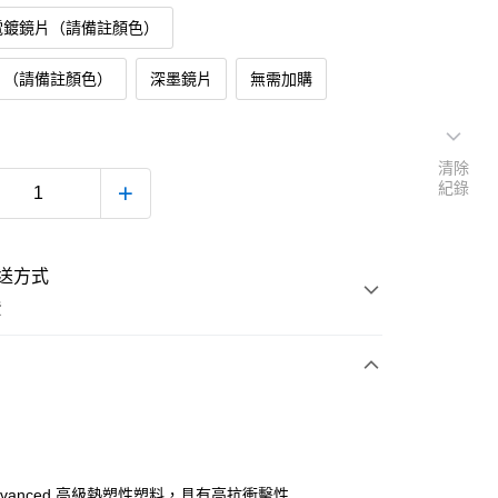
電鍍鏡片（請備註顏色）
片（請備註顏色）
深墨鏡片
無需加購
清除
紀錄
送方式
費
次付款
付款
advanced 高級熱塑性塑料，具有高抗衝擊性