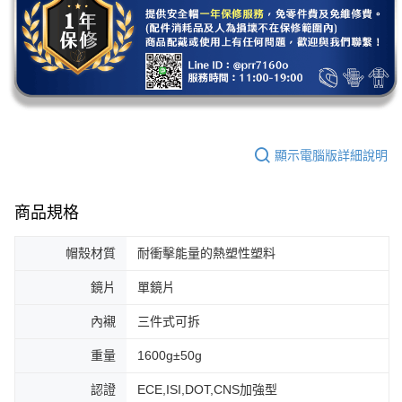
顯示電腦版詳細說明
商品規格
帽殼材質
耐衝擊能量的熱塑性塑料
鏡片
單鏡片
內襯
三件式可拆
重量
1600g±50g
認證
ECE,ISI,DOT,CNS加強型