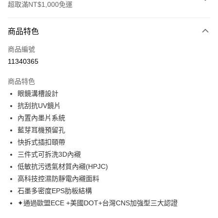
超取滿NT$1,000免運
付款方式
商品特色
信用卡一次付款
商品編號
超商取貨付款
11340365
Apple Pay
商品特色
ATM付款
眼鏡溝槽設計
抗刮抗UV鏡片
運送方式
內置內墨片系統
藍芽耳機預留孔
全家取貨付款(安全帽一頂以上請選宅配)
快拆式插扣頤帶
每筆NT$60，滿NT$1,000(含以上)免運費
三件式可拆洗3D內襯
7-11取貨付款(安全帽一頂以上請選宅配)
低敏抗污透氣材質內襯(HPJC)
每筆NT$60，滿NT$1,000(含以上)免運費
高科技控濕防靜電內襯面料
石墨多密度EPS肋板結構
宅配
✦通過歐盟ECE +美國DOT+台灣CNS加強型三大認證
每筆NT$100，滿NT$1,000(含以上)免運費