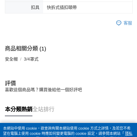
扣具
快拆式插扣頤帶
客服
商品相關分類 (1)
安全帽
3/4罩式
評價
喜歡這個商品嗎？購買後給他一個好評吧
本分類熱銷
全站排行
本網站中使用 cookie，欲查詢有關本網站使用 cookie 方式之詳情，及若您不希
熱門標籤
望在電腦上使用 cookie 時應如何變更電腦的 cookie 設定，請參閱本網站「
隱私