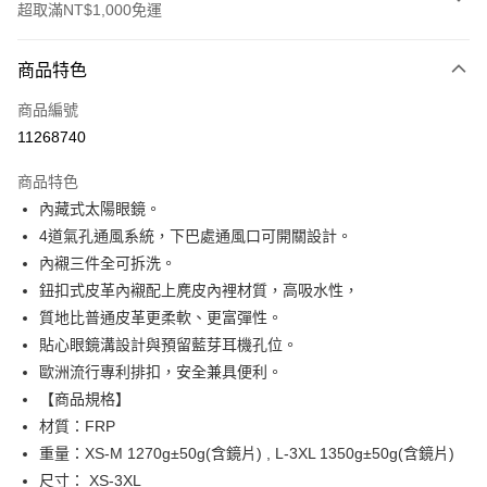
超取滿NT$1,000免運
付款方式
商品特色
信用卡一次付款
商品編號
超商取貨付款
11268740
Apple Pay
商品特色
ATM付款
內藏式太陽眼鏡。
4道氣孔通風系統，下巴處通風口可開關設計。
運送方式
內襯三件全可拆洗。
鈕扣式皮革內襯配上麂皮內裡材質，高吸水性，
全家取貨付款(安全帽一頂以上請選宅配)
質地比普通皮革更柔軟、更富彈性。
每筆NT$60，滿NT$1,000(含以上)免運費
貼心眼鏡溝設計與預留藍芽耳機孔位。
7-11取貨付款(安全帽一頂以上請選宅配)
歐洲流行專利排扣，安全兼具便利。
每筆NT$60，滿NT$1,000(含以上)免運費
【商品規格】
材質：FRP
宅配
重量：XS-M 1270g±50g(含鏡片) , L-3XL 1350g±50g(含鏡片)
每筆NT$100，滿NT$1,000(含以上)免運費
尺寸： XS-3XL