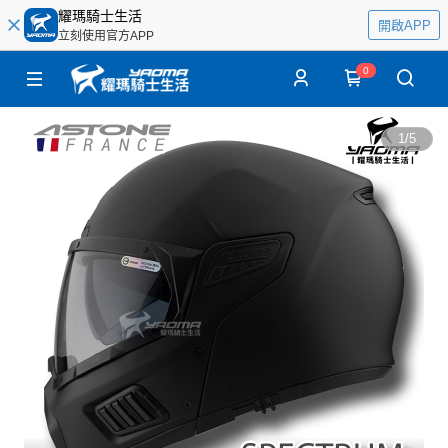
耀瑪騎士生活
開啟APP
立刻使用官方APP
0
1
/
5