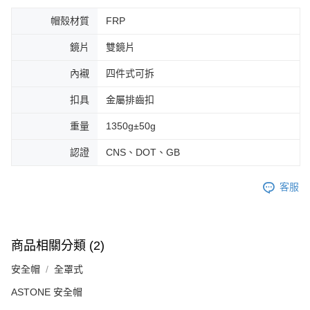
帽殼材質
FRP
鏡片
雙鏡片
內襯
四件式可拆
扣具
金屬排齒扣
重量
1350g±50g
認證
CNS、DOT、GB
客服
商品相關分類 (2)
安全帽
全罩式
ASTONE 安全帽