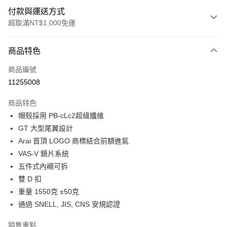
付款與運送方式
超取滿NT$1,000免運
付款方式
商品特色
信用卡一次付款
商品編號
超商取貨付款
11255008
Apple Pay
商品特色
ATM付款
帽殼採用 PB-cLc2超級纖維
GT 大型尾翼設計
運送方式
Arai 首頂 LOGO 商標結合前額進氣
VAS-V 鏡片系統
全家取貨付款(安全帽一頂以上請選宅配)
五件式內襯可拆
每筆NT$60，滿NT$1,000(含以上)免運費
雙 D 扣
7-11取貨付款(安全帽一頂以上請選宅配)
重量 1550克 ±50克
每筆NT$60，滿NT$1,000(含以上)免運費
通過 SNELL, JIS, CNS 安規認證
宅配
銷售重點