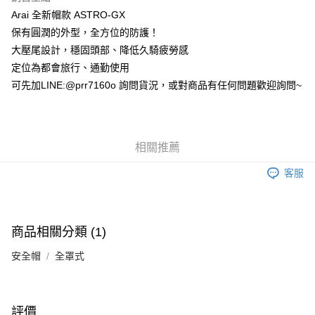
每筆NT$100，滿NT$1,000(含以上)免運費
Arai 全新帽款 ASTRO-GX
保有圓潤的外型，全方位的防護！
大壓尾設計，穩固頭部、降低久騎疲勞感
定位為都會旅行、通勤使用
可先加LINE:@prr7160o 詢問貨況，或對商品有任何問題歡迎詢問~
相關推薦
客服
商品相關分類 (1)
安全帽
全罩式
評價