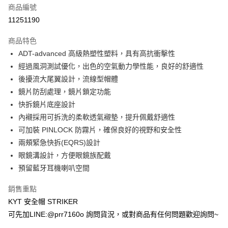
商品編號
超商取貨付款
11251190
Apple Pay
商品特色
ATM付款
ADT-advanced 高級熱塑性塑料，具有高抗衝擊性
經過風洞測試優化，出色的空氣動力學性能，良好的舒適性
運送方式
後擾流大尾翼設計，流線型帽體
鏡片防刮處理，鏡片鎖定功能
全家取貨付款(安全帽一頂以上請選宅配)
快拆鏡片底座設計
每筆NT$60，滿NT$1,000(含以上)免運費
內襯採用可拆洗的柔軟透氣襯墊，提升佩戴舒適性
免運/全家超商取貨付款(安全帽一頂以上請選宅配)
可加裝 PINLOCK 防霧片，確保良好的視野和安全性
免運費
兩頰緊急快拆(EQRS)設計
眼鏡溝設計，方便眼鏡族配戴
7-11取貨付款(安全帽一頂以上請選宅配)
預留藍牙耳機喇叭空間
每筆NT$60，滿NT$1,000(含以上)免運費
銷售重點
免運/7-11超商取貨付款(安全帽一頂以上請選宅配)
KYT 安全帽 STRIKER
免運費
可先加LINE:@prr7160o 詢問貨況，或對商品有任何問題歡迎詢問~
宅配