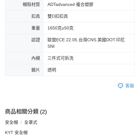
帽殼材質
ADTadvanced 複合塑膠
扣具
雙D扣扣具
重量
1650克±50克
認證
歐盟ECE 22.05.台灣CNS.美國DOT.印尼
SNI
內襯
三件式可拆洗
鏡片
透明
客服
商品相關分類 (2)
安全帽
全罩式
KYT 安全帽