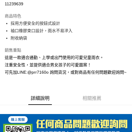
超商取貨付款
11239639
Apple Pay
商品特色
ATM付款
採用方便安全的按鈕式設計
袖口橡膠束口設計，雨水不易滲入
運送方式
附收納袋
全家取貨付款(安全帽一頂以上請選宅配)
銷售重點
每筆NT$60，滿NT$1,000(含以上)免運費
這是一款適合通勤、上學或出門使用的可愛兒童雨衣。
7-11取貨付款(安全帽一頂以上請選宅配)
注重安全性，並提供適合男女孩子的可愛圖案！
可先加LINE:@prr7160o 詢問貨況，或對商品有任何問題歡迎詢問~
每筆NT$60，滿NT$1,000(含以上)免運費
宅配
每筆NT$100，滿NT$1,000(含以上)免運費
詳細說明
相關推薦