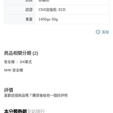
扣具
排齒扣
認證
CNS加強型, ECE
重量
1450g± 50g
客服
商品相關分類 (2)
安全帽
3/4罩式
NHK 安全帽
評價
喜歡這個商品嗎？購買後給他一個好評吧
本分類熱銷
全站排行