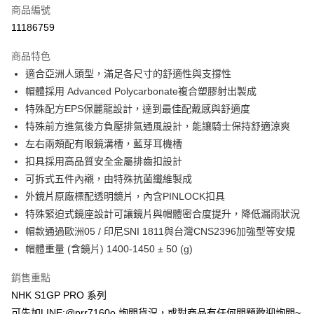
商品編號
超商取貨付款
11186759
Apple Pay
商品特色
ATM付款
適合亞洲人頭型，滿足各尺寸的舒適性與支撐性
帽體採用 Advanced Polycarbonate複合塑膠射出製成
運送方式
特殊配方EPS保麗龍設計，達到最佳配戴感與舒適度
特殊前方進氣後方負壓排氣通風設計，能讓騎士保持舒適涼爽
全家取貨付款(安全帽一頂以上請選宅配)
左右兩頰配有眼鏡溝槽，藍芽耳機槽
每筆NT$60，滿NT$1,000(含以上)免運費
扣具採用高品質安全金屬排齒扣設計
7-11取貨付款(安全帽一頂以上請選宅配)
可拆式五件內襯，由特殊抗菌纖維製成
每筆NT$60，滿NT$1,000(含以上)免運費
外鏡片原廠標配透明鏡片，內含PINLOCK扣具
特殊緊迫式鏡座設計可讓鏡片與帽體密合度提升，降低漏雨狀況
宅配
帽款通過歐洲05 / 印尼SNI 1811與台灣CNS2396加強型等安規
每筆NT$100，滿NT$1,000(含以上)免運費
帽體重量 (含鏡片) 1400-1450 ± 50 (g)
銷售重點
NHK S1GP PRO 系列
可先加LINE:@prr7160o 詢問貨況，或對商品有任何問題歡迎詢問~