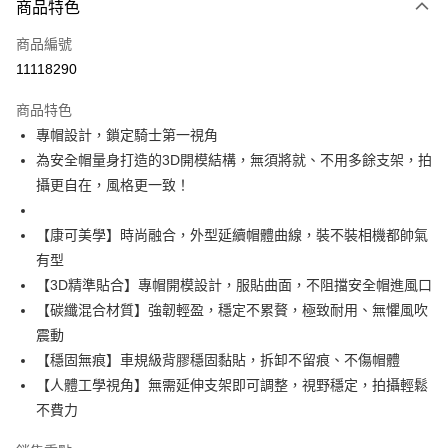
商品特色
信用卡一次付款
商品編號
超商取貨付款
11118290
Apple Pay
商品特色
ATM付款
專帽設計，鎖定騎士第一視角
為安全帽量身打造的3D開模結構，無須將就、不用多餘支架，拍
運送方式
攝更自在，風格更一致！
全家取貨付款(安全帽一頂以上請選宅配)
【康可美學】時尚融合，外型延續帽體曲線，裝不裝相機都帥氣
每筆NT$60，滿NT$1,000(含以上)免運費
有型
7-11取貨付款(安全帽一頂以上請選宅配)
【3D精準貼合】專帽開模設計，服貼曲面，不阻擋安全帽進風口
每筆NT$60，滿NT$1,000(含以上)免運費
【碳纖混合材質】強韌輕盈，穩定不累贅，極致耐用、無懼風吹
震動
宅配
【穩固無痕】車規級背膠穩固黏貼，拆卸不留痕、不傷帽體
每筆NT$100，滿NT$1,000(含以上)免運費
【人體工學視角】無需延伸支架即可調整，視野穩定，拍攝輕鬆
不費力