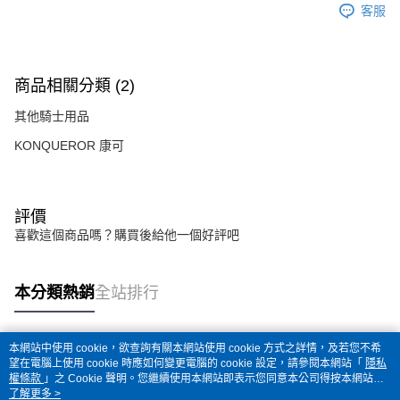
客服
商品相關分類 (2)
其他騎士用品
KONQUEROR 康可
評價
喜歡這個商品嗎？購買後給他一個好評吧
本分類熱銷
全站排行
本網站中使用 cookie，欲查詢有關本網站使用 cookie 方式之詳情，及若您不希
熱門標籤
望在電腦上使用 cookie 時應如何變更電腦的 cookie 設定，請參閱本網站「
隱私
權條款
」之 Cookie 聲明。您繼續使用本網站即表示您同意本公司得按本網站使
用條款之 Cookie 聲明使用 cookie。
了解更多 >