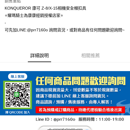
銷售重點
KONQUEROR 康可 Z-8/X-15相機安全帽扣具
⭐️耀瑪騎士為康康經銷授權店家⭐️
-
可先加LINE:@prr7160o 詢問貨況，或對商品有任何問題歡迎詢問~
詳細說明
相關推薦