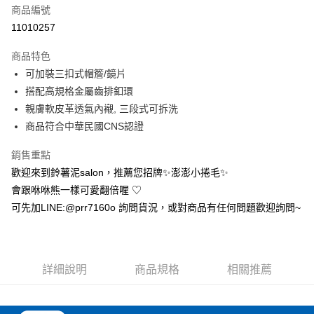
商品編號
超商取貨付款
11010257
Apple Pay
商品特色
ATM付款
可加裝三扣式帽簷/鏡片
搭配高規格金屬齒排釦環
運送方式
親膚軟皮革透氣內襯, 三段式可拆洗
商品符合中華民國CNS認證
全家取貨付款(安全帽一頂以上請選宅配)
每筆NT$60，滿NT$1,000(含以上)免運費
銷售重點
7-11取貨付款(安全帽一頂以上請選宅配)
歡迎來到鈴薯泥salon，推薦您招牌✨澎澎小捲毛✨
會跟咻咻熊一樣可愛翻倍喔‎ ♡
每筆NT$60，滿NT$1,000(含以上)免運費
可先加LINE:@prr7160o 詢問貨況，或對商品有任何問題歡迎詢問~
宅配
每筆NT$100，滿NT$1,000(含以上)免運費
詳細說明
商品規格
相關推薦