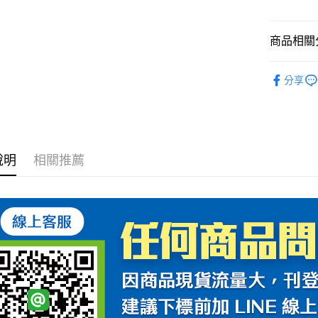
全家取貨付
每筆NT$6
商品相關分
7-11取
安全帽配
分享
每筆NT$6
安全帽配
宅配
每筆NT$1
說明
相關推薦