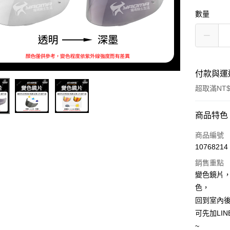
數量
付款與運
超取滿NT$
付款方式
商品特色
信用卡一
商品編號
10768214
超商取貨
銷售重點
Apple Pay
變色鏡片
色，
ATM付款
回到室內
可先加LIN
運送方式
~