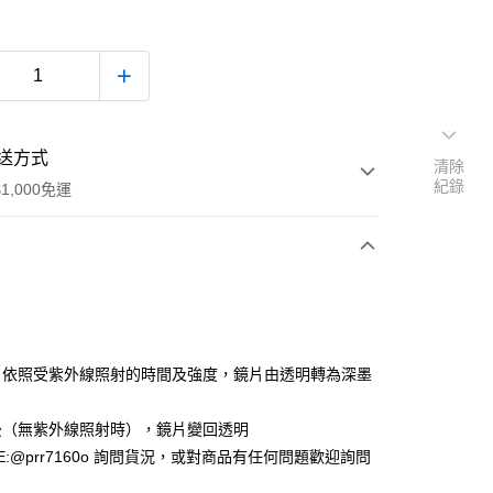
送方式
清除
紀錄
1,000免運
次付款
付款
，依照受紫外線照射的時間及強度，鏡片由透明轉為深墨
後（無紫外線照射時），鏡片變回透明
E:@prr7160o 詢問貨況，或對商品有任何問題歡迎詢問