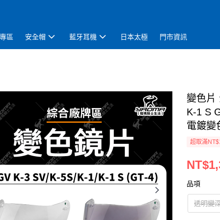
專區
安全帽
藍牙耳機
日本太極
門市資訊
變色片 全
K-1 
電鍍變色
超取滿NT$
NT$1,
品項
透明變