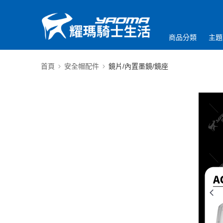
商品分類
主題
首頁
安全帽配件
鏡片/內置墨鏡/鏡座