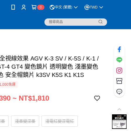
0
中文 (繁體)
TWD
視線效果 AGV K-3 SV / K-5S / K-1 /
S GT-4 GT4 變色鏡片 透明變色 淺墨變色
 安全帽鏡片 k3SV K5S K1 K1S
1,000免運
390 ~ NT$1,810
深墨
淺墨變深墨
淺電紅變深電紅