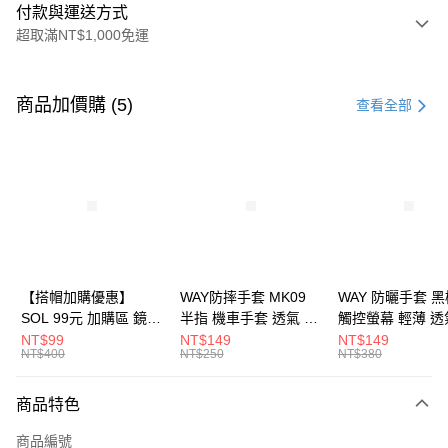
付款與運送方式
超取滿NT$1,000免運
付款方式
信用卡一次付款
商品加價購 (5)
查看全部
超商取貨付款
Apple Pay
ATM付款
運送方式
全家取貨付款(安全帽一頂以上請選宅配)
【搭帽加購優惠】
WAY防摔手套 MK09
WAY 防曬手套 黑
SOL 99元 加購區 鏡片
半指 機車手套 透氣 硬
觸控螢幕 輕薄 透
每筆NT$60，滿NT$1,000(含以上)免運費
內襯 內置墨鏡 防水帽
殼護具 騎車 腳踏車 爬
滑 反光 機車手套
NT$99
NT$149
NT$149
NT$400
NT$250
NT$380
7-11取貨付款(安全帽一頂以上請選宅配)
袋 安全帽配件
山 釣魚 MK-09 耀瑪騎
A016 耀瑪騎士
士安全帽部品
部品
每筆NT$60，滿NT$1,000(含以上)免運費
商品特色
宅配
商品編號