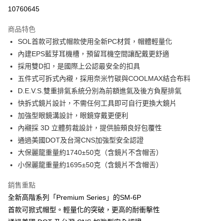
每筆NT$100，滿NT$1,000(含以上)免運費
10760645
商品特色
SOL首款可掀式帽款使用全新PC材質，帽體輕量化
內建EPS藍芽耳機槽，預留耳機空間讓配戴更舒適
採用雙D扣，是國際上公認最安全的扣具
五件式可拆式內襯，採用奈米竹碳與COOLMAX結合布料
D.E.V.S.雙重排氣系統分別為前額進氣及後方負壓排氣
快拆式鏡片設計，不需任何工具即可自行更換大鏡片
加強型眼鏡溝設計，眼鏡穿戴更便利
內襯採 3D 立體剪裁設計，提供臉頰良好包覆性
通過美國DOT及台灣CNS加強型安全認證
大保麗龍重量約1740±50克（含鏡片不含帽舌）
小保麗龍重量約1695±50克（含鏡片不含帽舌）
銷售重點
全新高階系列「Premium Series」的SM-6P
首款可掀式帽型。輕量化的突破，更高的耐衝擊性