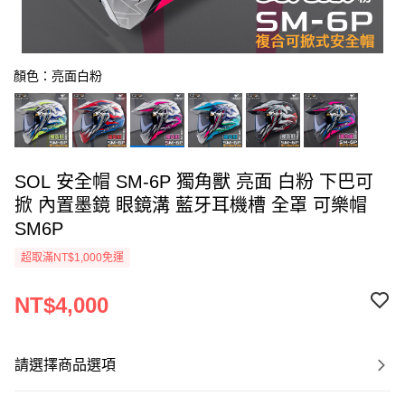
顏色：亮面白粉
SOL 安全帽 SM-6P 獨角獸 亮面 白粉 下巴可
掀 內置墨鏡 眼鏡溝 藍牙耳機槽 全罩 可樂帽
SM6P
超取滿NT$1,000免運
NT$4,000
請選擇商品選項