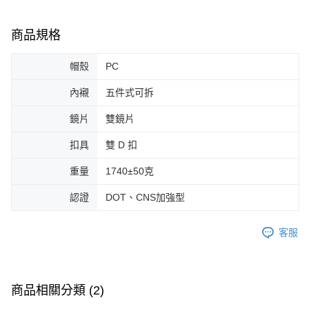
商品規格
帽殼
PC
內襯
五件式可拆
鏡片
雙鏡片
扣具
雙 D 扣
重量
1740±50克
認證
DOT、CNS加強型
客服
商品相關分類 (2)