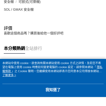
安全帽
可掀式(可樂帽)
SOL / GMAX 安全帽
評價
喜歡這個商品嗎？購買後給他一個好評吧
本分類熱銷
全站排行
本網站中使用 cookie，欲查詢有關本網站使用 cookie 方式之詳情，及若您不希
熱門標籤
望在電腦上使用 cookie 時應如何變更電腦的 cookie 設定，請參閱本網站「
隱私
權條款
」之 Cookie 聲明。您繼續使用本網站即表示您同意本公司得按本網站使
用條款之 Cookie 聲明使用 cookie。
了解更多 >
我知道了