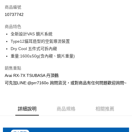
商品編號
Apple Pay
10737742
ATM付款
商品特色
全新設計VAS 鏡片系統
運送方式
Type12貓耳造型的空氣導流裝置
宅配
Dry Cool 五件式可拆內襯
每筆NT$100，滿NT$1,000(含以上)免運費
重量:1600±50g(含內襯、鏡片重量)
銷售重點
Arai RX-7X TSUBASA 丹頂鶴
可先加LINE:@prr7160o 詢問貨況，或對商品有任何問題歡迎詢問~
詳細說明
商品規格
相關推薦