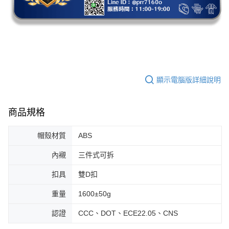
顯示電腦版詳細說明
商品規格
帽殼材質
ABS
內襯
三件式可拆
扣具
雙D扣
重量
1600±50g
認證
CCC、DOT、ECE22.05、CNS