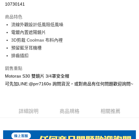
超商取貨付款
10730141
Apple Pay
商品特色
ATM付款
流線外觀設計低風阻低風噪
電鍍內置遮陽鏡片
運送方式
3D剪裁 Coolmax 布料內裡
預留藍牙耳機槽
全家取貨付款(安全帽一頂以上請選宅配)
排齒插扣
每筆NT$60，滿NT$1,000(含以上)免運費
7-11取貨付款(安全帽一頂以上請選宅配)
銷售重點
Motorax S30 雙鏡片 3/4罩安全帽
每筆NT$60，滿NT$1,000(含以上)免運費
可先加LINE:@prr7160o 詢問貨況，或對商品有任何問題歡迎詢問~
宅配
每筆NT$100，滿NT$1,000(含以上)免運費
詳細說明
商品規格
相關推薦