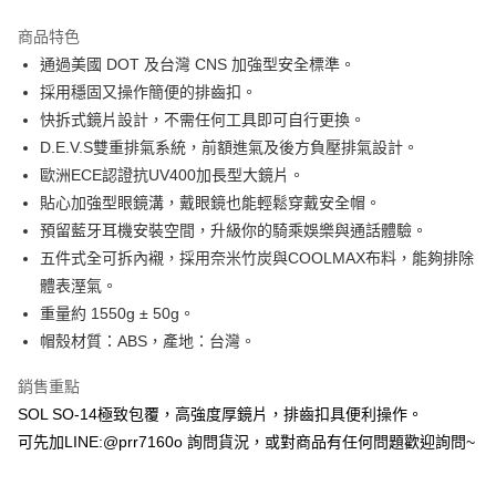
商品特色
通過美國 DOT 及台灣 CNS 加強型安全標準。
採用穩固又操作簡便的排齒扣。
快拆式鏡片設計，不需任何工具即可自行更換。
D.E.V.S雙重排氣系統，前額進氣及後方負壓排氣設計。
歐洲ECE認證抗UV400加長型大鏡片。
貼心加強型眼鏡溝，戴眼鏡也能輕鬆穿戴安全帽。
預留藍牙耳機安裝空間，升級你的騎乘娛樂與通話體驗。
五件式全可拆內襯，採用奈米竹炭與COOLMAX布料，能夠排除
體表溼氣。
重量約 1550g ± 50g。
帽殼材質：ABS，產地：台灣。
銷售重點
SOL SO-14極致包覆，高強度厚鏡片，排齒扣具便利操作。
可先加LINE:@prr7160o 詢問貨況，或對商品有任何問題歡迎詢問~