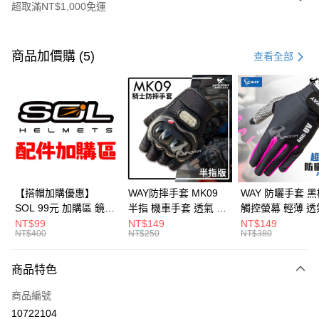
超取滿NT$1,000免運
付款方式
信用卡一次付款
商品加價購 (5)
查看全部
超商取貨付款
Apple Pay
ATM付款
運送方式
全家取貨付款(安全帽一頂以上請選宅配)
【搭帽加購優惠】
WAY防摔手套 MK09
WAY 防曬手套 黑
SOL 99元 加購區 鏡片
半指 機車手套 透氣 硬
觸控螢幕 輕薄 透
每筆NT$60，滿NT$1,000(含以上)免運費
內襯 內置墨鏡 防水帽
殼護具 騎車 腳踏車 爬
滑 反光 機車手套
NT$99
NT$149
NT$149
NT$400
NT$250
NT$380
7-11取貨付款(安全帽一頂以上請選宅配)
袋 安全帽配件
山 釣魚 MK-09 耀瑪騎
A016 耀瑪騎士
士安全帽部品
部品
每筆NT$60，滿NT$1,000(含以上)免運費
商品特色
宅配
商品編號
每筆NT$100，滿NT$1,000(含以上)免運費
10722104