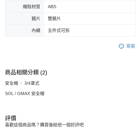
帽殼材質
ABS
鏡片
雙鏡片
內襯
五件式可拆
客服
商品相關分類 (2)
安全帽
3/4罩式
SOL / GMAX 安全帽
評價
喜歡這個商品嗎？購買後給他一個好評吧