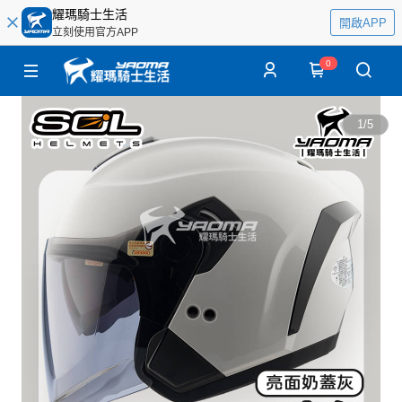
耀瑪騎士生活
開啟APP
立刻使用官方APP
0
1
/
5