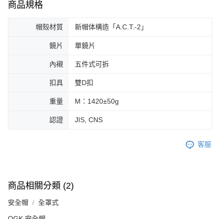
商品規格
帽殼材質
新帽体構造「A.C.T.-2」
鏡片
單鏡片
內襯
五件式可拆
扣具
雙D扣
重量
M：1420±50g
認證
JIS, CNS
客服
商品相關分類 (2)
安全帽
全罩式
OGK 安全帽