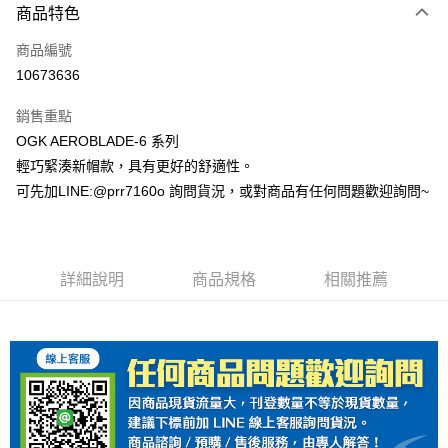
商品特色
信用卡一次付款
商品編號
Apple Pay
10673636
ATM付款
銷售重點
OGK AEROBLADE-6 系列
運送方式
輕巧緊湊新帽款，具有更好的舒適性。
宅配
可先加LINE:@prr7160o 詢問貨況，或對商品有任何問題歡迎詢問~
每筆NT$100，滿NT$1,000(含以上)免運費
詳細說明
商品規格
相關推薦