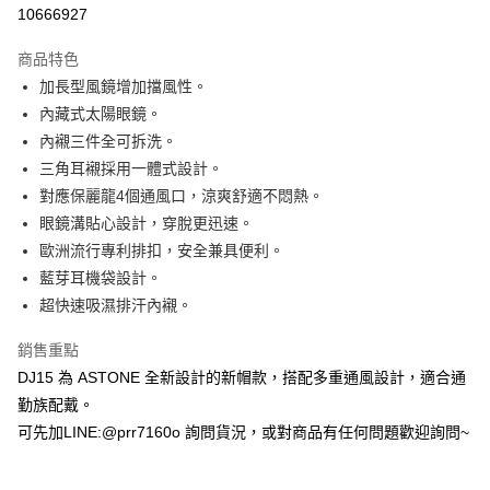
超商取貨付款
10666927
Apple Pay
商品特色
ATM付款
加長型風鏡增加擋風性。
內藏式太陽眼鏡。
運送方式
內襯三件全可拆洗。
三角耳襯採用一體式設計。
全家取貨付款(安全帽一頂以上請選宅配)
對應保麗龍4個通風口，涼爽舒適不悶熱。
每筆NT$60，滿NT$1,000(含以上)免運費
眼鏡溝貼心設計，穿脫更迅速。
7-11取貨付款(安全帽一頂以上請選宅配)
歐洲流行專利排扣，安全兼具便利。
每筆NT$60，滿NT$1,000(含以上)免運費
藍芽耳機袋設計。
超快速吸濕排汗內襯。
宅配
每筆NT$100，滿NT$1,000(含以上)免運費
銷售重點
DJ15 為 ASTONE 全新設計的新帽款，搭配多重通風設計，適合通
勤族配戴。
可先加LINE:@prr7160o 詢問貨況，或對商品有任何問題歡迎詢問~