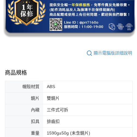
顯示電腦版詳細說明
商品規格
帽殼材質
ABS
鏡片
雙鏡片
內襯
三件式可拆
扣具
排齒扣
重量
1590g±50g (未含鏡片)