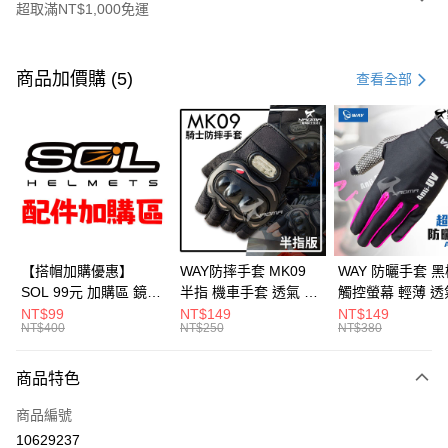
超取滿NT$1,000免運
付款方式
信用卡一次付款
商品加價購 (5)
查看全部
超商取貨付款
Apple Pay
ATM付款
運送方式
全家取貨付款(安全帽一頂以上請選宅配)
【搭帽加購優惠】
WAY防摔手套 MK09
WAY 防曬手套 黑
SOL 99元 加購區 鏡片
半指 機車手套 透氣 硬
觸控螢幕 輕薄 透
每筆NT$60，滿NT$1,000(含以上)免運費
內襯 內置墨鏡 防水帽
殼護具 騎車 腳踏車 爬
滑 反光 機車手套
NT$99
NT$149
NT$149
NT$400
NT$250
NT$380
7-11取貨付款(安全帽一頂以上請選宅配)
袋 安全帽配件
山 釣魚 MK-09 耀瑪騎
A016 耀瑪騎士
士安全帽部品
部品
每筆NT$60，滿NT$1,000(含以上)免運費
商品特色
宅配
商品編號
每筆NT$100，滿NT$1,000(含以上)免運費
10629237