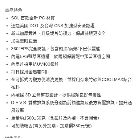
商品特色
SOL 首款全新 PC 材質
通過美國 DOT 及台灣 CNS 加強型安全認證
新式加厚鏡片，升級鏡片防護力，保護雙眼更安全
加強型眼鏡溝
360°EPS完全防護，包含頭頂/兩頰/下巴保麗龍
內建EPS藍芽耳機槽，於兩頰保麗龍中預留耳機空間
內墨片採用抗UV400鏡片
扣具採用金屬雙D扣
全可拆式內襯方便清洗更換，並採用奈米竹碳與COOLMAX結合
布料
內襯採 3D 立體剪裁設計，提供臉頰良好包覆性
D.E.V.S. 雙重排氣系統分別為前額進氣及後方負壓排氣，提升通
風效率
重量約1500±50克（含鏡片及內襯，不含帽舌）
可加裝帽舌(需另外加購，加購價350元/支)