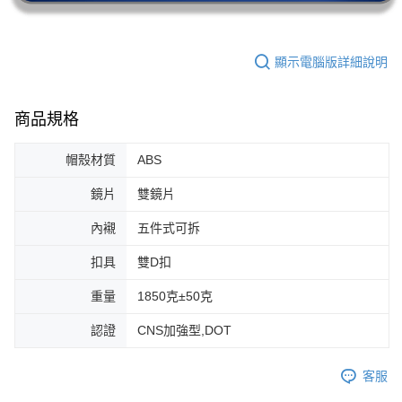
顯示電腦版詳細說明
商品規格
帽殼材質
ABS
鏡片
雙鏡片
內襯
五件式可拆
扣具
雙D扣
重量
1850克±50克
認證
CNS加強型,DOT
客服