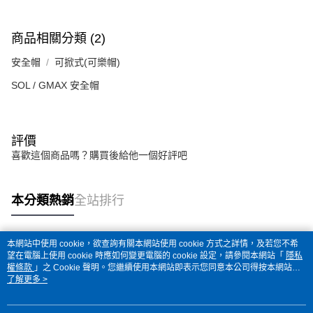
商品相關分類 (2)
安全帽
可掀式(可樂帽)
SOL / GMAX 安全帽
評價
喜歡這個商品嗎？購買後給他一個好評吧
本分類熱銷
全站排行
本網站中使用 cookie，欲查詢有關本網站使用 cookie 方式之詳情，及若您不希
熱門標籤
望在電腦上使用 cookie 時應如何變更電腦的 cookie 設定，請參閱本網站「
隱私
權條款
」之 Cookie 聲明。您繼續使用本網站即表示您同意本公司得按本網站使
用條款之 Cookie 聲明使用 cookie。
了解更多 >