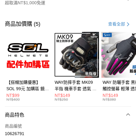
超取滿NT$1,000免運
付款方式
信用卡一次付款
商品加價購 (5)
查看全部
超商取貨付款
Apple Pay
ATM付款
運送方式
全家取貨付款(安全帽一頂以上請選宅配)
【搭帽加購優惠】
WAY防摔手套 MK09
WAY 防曬手套 黑
SOL 99元 加購區 鏡片
半指 機車手套 透氣 硬
觸控螢幕 輕薄 透
每筆NT$60，滿NT$1,000(含以上)免運費
內襯 內置墨鏡 防水帽
殼護具 騎車 腳踏車 爬
滑 反光 機車手套
NT$99
NT$149
NT$149
NT$400
NT$250
NT$380
7-11取貨付款(安全帽一頂以上請選宅配)
袋 安全帽配件
山 釣魚 MK-09 耀瑪騎
A016 耀瑪騎士
士安全帽部品
部品
每筆NT$60，滿NT$1,000(含以上)免運費
商品特色
宅配
商品編號
每筆NT$100，滿NT$1,000(含以上)免運費
10626791