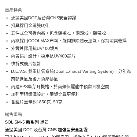
商品特色
通過美國DOT及台灣CNS安全認證
扣具採用金屬雙D扣
五件式全可拆內襯，包含頭襯x1，兩頰x2，頤帶x2
內襯採用COOLMAX布料，能夠排除體表溼氣，保持涼爽乾燥
外鏡片採用抗UV400鏡片
內置鏡片設計，採用抗UV400鏡片
快拆式鏡片設計
D.E.V.S. 雙重排氣系統(Dual Exhaust Venting System)，分別為
前額進氣及後方負壓排氣
內建EPS藍芽耳機槽，於兩頰保麗龍中預留耳機空間
加強型眼鏡溝設計，眼鏡穿戴更便利
含鏡片重量約1850克±50克
銷售重點
SOL SM-5 新系列 迷幻
通過美國 DOT 及台灣 CNS 加強型安全認證