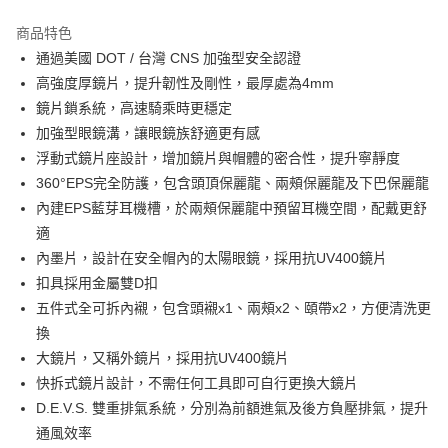
商品特色
通過美國 DOT / 台灣 CNS 加強型安全認證
高強度厚鏡片，提升韌性及剛性，最厚處為4mm
鏡片鎖系統，高速騎乘時更穩定
加強型眼鏡溝，讓眼鏡族舒適更有感
浮動式鏡片座設計，增加鏡片與帽體的密合性，提升寧靜度
360°EPS完全防護，包含頭頂保麗龍、兩頰保麗龍及下巴保麗龍
內建EPS藍芽耳機槽，於兩頰保麗龍中預留耳機空間，配戴更舒
適
內墨片，設計在安全帽內的太陽眼鏡，採用抗UV400鏡片
扣具採用金屬雙D扣
五件式全可拆內襯，包含頭襯x1、兩頰x2、頤帶x2，方便清洗更
換
大鏡片，又稱外鏡片，採用抗UV400鏡片
快拆式鏡片設計，不需任何工具即可自行更換大鏡片
D.E.V.S. 雙重排氣系統，分別為前額進氣及後方負壓排氣，提升
通風效率