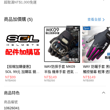
超取滿NT$1,000免運
付款方式
信用卡一次付款
商品加價購 (5)
查看全部
超商取貨付款
Apple Pay
ATM付款
運送方式
全家取貨付款(安全帽一頂以上請選宅配)
【搭帽加購優惠】
WAY防摔手套 MK09
WAY 防曬手套 黑
SOL 99元 加購區 鏡片
半指 機車手套 透氣 硬
觸控螢幕 輕薄 透
每筆NT$60，滿NT$1,000(含以上)免運費
內襯 內置墨鏡 防水帽
殼護具 騎車 腳踏車 爬
滑 反光 機車手套
NT$99
NT$149
NT$149
NT$400
NT$250
NT$380
7-11取貨付款(安全帽一頂以上請選宅配)
袋 安全帽配件
山 釣魚 MK-09 耀瑪騎
A016 耀瑪騎士
士安全帽部品
部品
每筆NT$60，滿NT$1,000(含以上)免運費
商品特色
宅配
商品編號
每筆NT$100，滿NT$1,000(含以上)免運費
10626041