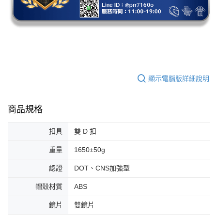
顯示電腦版詳細說明
商品規格
扣具
雙 D 扣
重量
1650±50g
認證
DOT、CNS加強型
帽殼材質
ABS
鏡片
雙鏡片