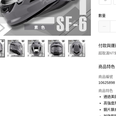
數量
付款與運
超取滿NT$
付款方式
商品特色
信用卡一
商品編號
10625898
超商取貨
商品特色
Apple Pay
通過美國
高強度
ATM付款
鏡片鎖