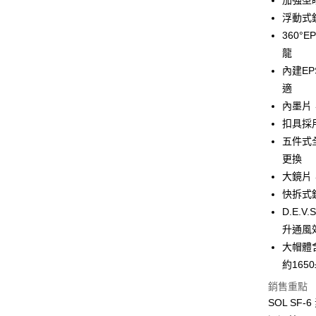
加強型
運送方式
浮動式
360
全家取貨付
龍
每筆NT$6
內建E
7-11取
適
每筆NT$6
內墨片
扣具採
宅配
五件式
每筆NT$1
更換
大鏡片
快拆式
D.E.
升通風
大帽體
約1650
銷售重點
SOL SF-