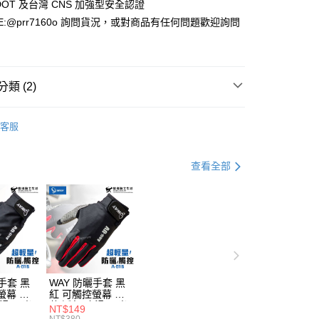
DOT 及台灣 CNS 加強型安全認證
E:@prr7160o 詢問貨況，或對商品有任何問題歡迎詢問
類 (2)
全罩式
客服
MAX 安全帽
查看全部
手套 黑
WAY 防曬手套 黑
螢幕 輕
紅 可觸控螢幕 輕
止滑 反光
薄 透氣 止滑 反光
NT$149
016 耀
機車手套 A016 耀