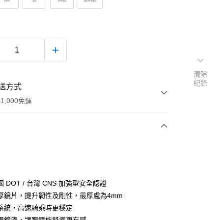
清除
紀錄
送方式
1,000免運
次付款
付款
 DOT / 台灣 CNS 加強型安全認證
厚鏡片，提升韌性及剛性，最厚處為4mm
系統，高速騎乘時更穩定