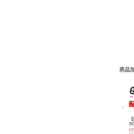
商品加
【
S
鏡
N
鏡