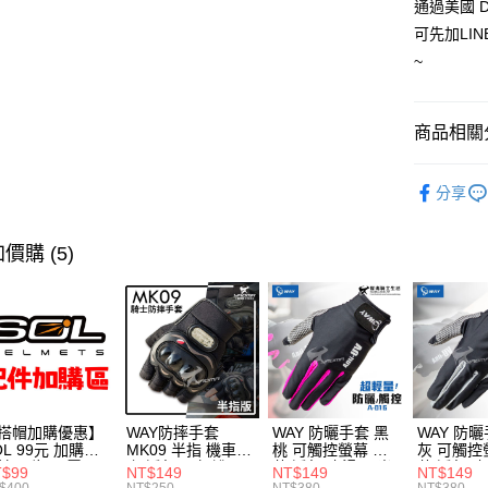
通過美國 
可先加LIN
~
商品相關分
安全帽
分享
SOL / G
價購 (5)
搭帽加購優惠】
WAY防摔手套
WAY 防曬手套 黑
WAY 防曬
OL 99元 加購區
MK09 半指 機車手
桃 可觸控螢幕 輕
灰 可觸控
片 內襯 內置墨
套 透氣 硬殼護具
薄 透氣 止滑 反光
薄 透氣 
T$99
NT$149
NT$149
NT$149
 防水帽袋 安全
騎車 腳踏車 爬山
機車手套 A016 耀
機車手套 A