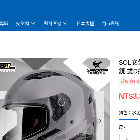
專區
安全帽
藍牙耳機
日本太極
門市資訊
SOL安
鏡 雙D
超取滿NT$
NT$3,
顏色：水
尺寸
S