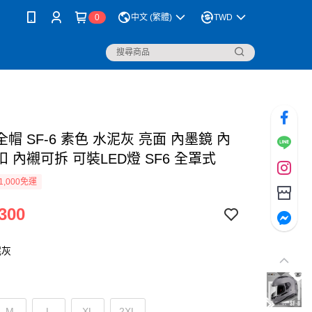
0
中文 (繁體)
TWD
全帽 SF-6 素色 水泥灰 亮面 內墨鏡 內
扣 內襯可拆 可裝LED燈 SF6 全罩式
1,000免運
300
泥灰
M
L
XL
2XL