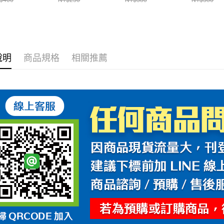
$400
NT$250
NT$380
NT$380
配件
釣魚 MK-09 耀瑪
瑪騎士安全帽部品
瑪騎士安
騎士安全帽部品
說明
商品規格
相關推薦