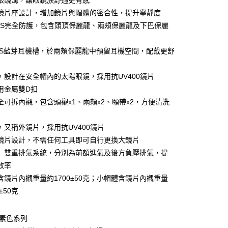
眼鏡溝，讓眼鏡族舒適更有感
鏡片座設計，增加鏡片與帽體的密合性，提升寧靜度
°EPS完全防護，包含頭頂保麗龍、兩頰保麗龍及下巴保麗
款(安全帽一頂以上請選宅配)
0，滿NT$1,000(含以上)免運費
PS藍芽耳機槽，於兩頰保麗龍中預留耳機空間，配戴更舒
貨付款(安全帽一頂以上請選宅配)
0，滿NT$1,000(含以上)免運費
，設計在安全帽內的太陽眼鏡，採用抗UV400鏡片
用金屬雙D扣
全可拆內襯，包含頭襯x1、兩頰x2、頤帶x2，方便清洗
00，滿NT$1,000(含以上)免運費
，又稱外鏡片，採用抗UV400鏡片
鏡片設計，不需任何工具即可自行更換大鏡片
V.S. 雙重排氣系統，分別為前額進氣及後方負壓排氣，提
效率
含鏡片內襯重量約1700±50克；小帽體含鏡片內襯重量
±50克
6 素色系列