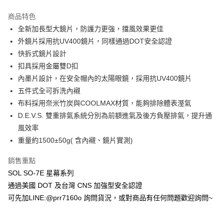
商品特色
全新加長型大鏡片，防護力更強，擋風效果更佳
外鏡片採用抗UV400鏡片，同樣通過DOT安全認證
快拆式鏡片設計
扣具採用金屬雙D扣
內墨片設計，在安全帽內的太陽眼鏡，採用抗UV400鏡片
五件式全可拆洗內襯
布料採用奈米竹炭與COOLMAX材質，能夠排除體表溼氣
D.E.V.S. 雙重排氣系統分別為前額進氣及後方負壓排氣，提升通
風效率
重量約1500±50g( 含內襯、鏡片實測)
銷售重點
SOL SO-7E 星幕系列
通過美國 DOT 及台灣 CNS 加強型安全認證
可先加LINE:@prr7160o 詢問貨況，或對商品有任何問題歡迎詢問~