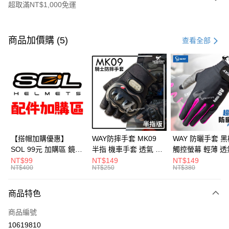
超取滿NT$1,000免運
付款方式
信用卡一次付款
商品加價購 (5)
查看全部
超商取貨付款
Apple Pay
ATM付款
運送方式
全家取貨付款(安全帽一頂以上請選宅配)
【搭帽加購優惠】
WAY防摔手套 MK09
WAY 防曬手套 黑
SOL 99元 加購區 鏡片
半指 機車手套 透氣 硬
觸控螢幕 輕薄 透
每筆NT$60，滿NT$1,000(含以上)免運費
內襯 內置墨鏡 防水帽
殼護具 騎車 腳踏車 爬
滑 反光 機車手套
NT$99
NT$149
NT$149
NT$400
NT$250
NT$380
7-11取貨付款(安全帽一頂以上請選宅配)
袋 安全帽配件
山 釣魚 MK-09 耀瑪騎
A016 耀瑪騎士
士安全帽部品
部品
每筆NT$60，滿NT$1,000(含以上)免運費
商品特色
宅配
商品編號
每筆NT$100，滿NT$1,000(含以上)免運費
10619810