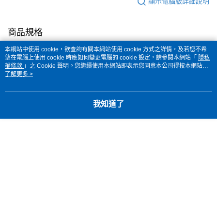
顯示電腦版詳細說明
商品規格
本網站中使用 cookie，欲查詢有關本網站使用 cookie 方式之詳情，及若您不希
扣具
雙 D 扣
望在電腦上使用 cookie 時應如何變更電腦的 cookie 設定，請參閱本網站「
隱私
權條款
」之 Cookie 聲明。您繼續使用本網站即表示您同意本公司得按本網站使
重量
1500±50g
用條款之 Cookie 聲明使用 cookie。
了解更多 >
認證
DOT、CNS加強型
我知道了
帽殼材質
ABS
鏡片
雙鏡片
客服
商品相關分類 (2)
安全帽
3/4罩式