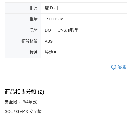
扣具
雙 D 扣
重量
1500±50g
認證
DOT、CNS加強型
帽殼材質
ABS
鏡片
雙鏡片
客服
商品相關分類 (2)
安全帽
3/4罩式
SOL / GMAX 安全帽