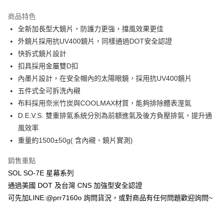
商品特色
全新加長型大鏡片，防護力更強，擋風效果更佳
外鏡片採用抗UV400鏡片，同樣通過DOT安全認證
快拆式鏡片設計
扣具採用金屬雙D扣
內墨片設計，在安全帽內的太陽眼鏡，採用抗UV400鏡片
五件式全可拆洗內襯
布料採用奈米竹炭與COOLMAX材質，能夠排除體表溼氣
D.E.V.S. 雙重排氣系統分別為前額進氣及後方負壓排氣，提升通
風效率
重量約1500±50g( 含內襯、鏡片實測)
銷售重點
SOL SO-7E 星幕系列
通過美國 DOT 及台灣 CNS 加強型安全認證
可先加LINE:@prr7160o 詢問貨況，或對商品有任何問題歡迎詢問~