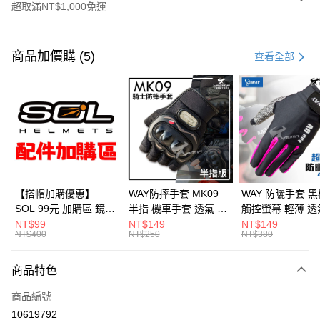
超取滿NT$1,000免運
付款方式
信用卡一次付款
商品加價購 (5)
查看全部
超商取貨付款
Apple Pay
ATM付款
運送方式
全家取貨付款(安全帽一頂以上請選宅配)
【搭帽加購優惠】
WAY防摔手套 MK09
WAY 防曬手套 黑
SOL 99元 加購區 鏡片
半指 機車手套 透氣 硬
觸控螢幕 輕薄 透
每筆NT$60，滿NT$1,000(含以上)免運費
內襯 內置墨鏡 防水帽
殼護具 騎車 腳踏車 爬
滑 反光 機車手套
NT$99
NT$149
NT$149
NT$400
NT$250
NT$380
7-11取貨付款(安全帽一頂以上請選宅配)
袋 安全帽配件
山 釣魚 MK-09 耀瑪騎
A016 耀瑪騎士
士安全帽部品
部品
每筆NT$60，滿NT$1,000(含以上)免運費
商品特色
宅配
商品編號
每筆NT$100，滿NT$1,000(含以上)免運費
10619792