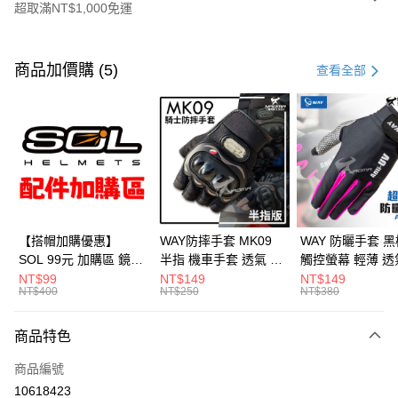
超取滿NT$1,000免運
付款方式
信用卡一次付款
商品加價購 (5)
查看全部
超商取貨付款
Apple Pay
ATM付款
運送方式
全家取貨付款(安全帽一頂以上請選宅配)
【搭帽加購優惠】
WAY防摔手套 MK09
WAY 防曬手套 黑
SOL 99元 加購區 鏡片
半指 機車手套 透氣 硬
觸控螢幕 輕薄 透
每筆NT$60，滿NT$1,000(含以上)免運費
內襯 內置墨鏡 防水帽
殼護具 騎車 腳踏車 爬
滑 反光 機車手套
NT$99
NT$149
NT$149
NT$400
NT$250
NT$380
7-11取貨付款(安全帽一頂以上請選宅配)
袋 安全帽配件
山 釣魚 MK-09 耀瑪騎
A016 耀瑪騎士
士安全帽部品
部品
每筆NT$60，滿NT$1,000(含以上)免運費
商品特色
宅配
商品編號
每筆NT$100，滿NT$1,000(含以上)免運費
10618423