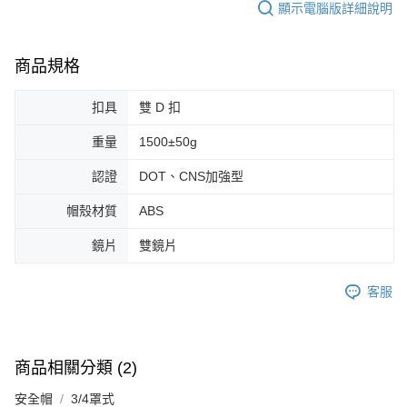
顯示電腦版詳細說明
商品規格
扣具
雙 D 扣
重量
1500±50g
認證
DOT、CNS加強型
帽殼材質
ABS
鏡片
雙鏡片
客服
商品相關分類 (2)
安全帽
3/4罩式