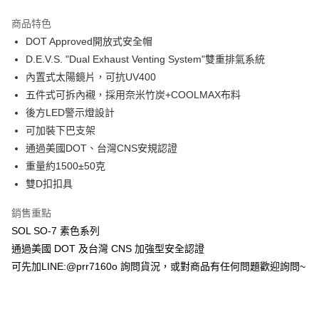
商品特色
DOT Approved開放式安全帽
D.E.V.S. "Dual Exhaust Venting System"雙重排氣系統
內置式太陽鏡片，可抗UV400
五件式可拆內襯，採用奈米竹炭+COOLMAX布料
後方LED警示燈設計
可加裝下巴支架
通過美國DOT、台灣CNS安規認證
重量約1500±50克
雙D扣扣具
銷售重點
SOL SO-7 素色系列
通過美國 DOT 及台灣 CNS 加強型安全認證
可先加LINE:@prr7160o 詢問貨況，或對商品有任何問題歡迎詢問~