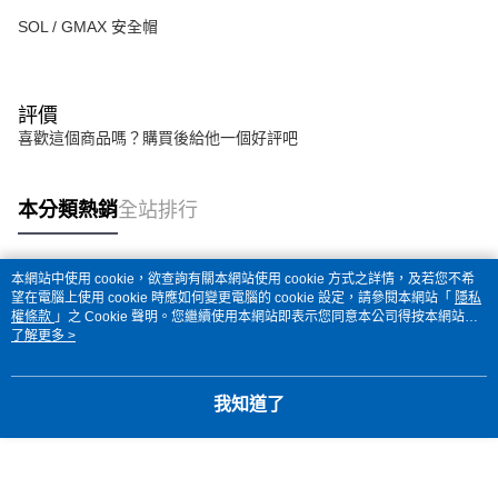
SOL / GMAX 安全帽
評價
喜歡這個商品嗎？購買後給他一個好評吧
本分類熱銷
全站排行
本網站中使用 cookie，欲查詢有關本網站使用 cookie 方式之詳情，及若您不希
熱門標籤
望在電腦上使用 cookie 時應如何變更電腦的 cookie 設定，請參閱本網站「
隱私
權條款
」之 Cookie 聲明。您繼續使用本網站即表示您同意本公司得按本網站使
用條款之 Cookie 聲明使用 cookie。
了解更多 >
我知道了