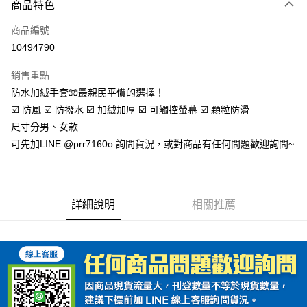
商品特色
信用卡一次付款
商品編號
超商取貨付款
10494790
Apple Pay
銷售重點
ATM付款
防水加絨手套🧤最親民平價的選擇！
☑️ 防風 ☑️ 防撥水 ☑️ 加絨加厚 ☑️ 可觸控螢幕 ☑️ 顆粒防滑
運送方式
尺寸分男、女款
可先加LINE:@prr7160o 詢問貨況，或對商品有任何問題歡迎詢問~
全家取貨付款(安全帽一頂以上請選宅配)
每筆NT$60，滿NT$1,000(含以上)免運費
7-11取貨付款(安全帽一頂以上請選宅配)
詳細說明
相關推薦
每筆NT$60，滿NT$1,000(含以上)免運費
宅配
每筆NT$100，滿NT$1,000(含以上)免運費