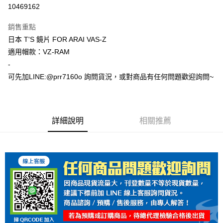
超商取貨付款
10469162
Apple Pay
銷售重點
ATM付款
日本 T'S 鏡片 FOR ARAI VAS-Z
適用帽款：VZ-RAM
運送方式
-
可先加LINE:@prr7160o 詢問貨況，或對商品有任何問題歡迎詢問~
全家取貨付款(安全帽一頂以上請選宅配)
每筆NT$60，滿NT$1,000(含以上)免運費
7-11取貨付款(安全帽一頂以上請選宅配)
詳細說明
相關推薦
每筆NT$60，滿NT$1,000(含以上)免運費
宅配
每筆NT$100，滿NT$1,000(含以上)免運費