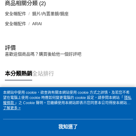
商品相關分類 (2)
安全帽配件
鏡片/內置墨鏡/鏡座
安全帽配件
ARAI
評價
喜歡這個商品嗎？購買後給他一個好評吧
本分類熱銷
全站排行
本網站中使用 cookie，欲查詢有關本網站使用 cookie 方式之詳情，及若您不希
熱門標籤
望在電腦上使用 cookie 時應如何變更電腦的 cookie 設定，請參閱本網站「
隱私
權條款
」之 Cookie 聲明。您繼續使用本網站即表示您同意本公司得按本網站使
用條款之 Cookie 聲明使用 cookie。
了解更多 >
我知道了