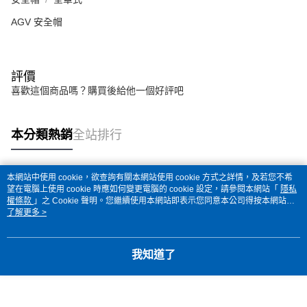
AGV 安全帽
評價
喜歡這個商品嗎？購買後給他一個好評吧
本分類熱銷
全站排行
本網站中使用 cookie，欲查詢有關本網站使用 cookie 方式之詳情，及若您不希
熱門標籤
望在電腦上使用 cookie 時應如何變更電腦的 cookie 設定，請參閱本網站「
隱私
權條款
」之 Cookie 聲明。您繼續使用本網站即表示您同意本公司得按本網站使
用條款之 Cookie 聲明使用 cookie。
了解更多 >
我知道了