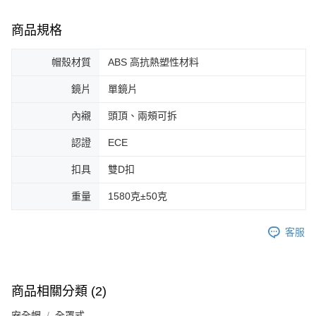
商品規格
帽殼材質
ABS 高抗熱塑性材料
鏡片
單鏡片
內襯
頭頂、兩頰可拆
認證
ECE
扣具
雙D扣
重量
1580克±50克
客服
商品相關分類 (2)
安全帽
全罩式