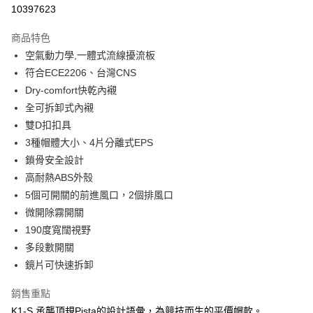
超商取貨付款
10397623
Apple Pay
商品特色
ATM付款
空氣動力學,一體式流線擾流板
符合ECE2206、台灣CNS
運送方式
Dry-comfort快乾內襯
全可拆卸式內襯
全家取貨付款(安全帽一頂以上請選宅配)
雙D扣扣具
每筆NT$60，滿NT$1,000(含以上)免運費
3種帽體大小、4片分離式EPS
7-11取貨付款(安全帽一頂以上請選宅配)
鎖骨安全設計
每筆NT$60，滿NT$1,000(含以上)免運費
高耐熱ABS外殼
5個可開關的前進風口，2個排風口
宅配
微開除霧開關
每筆NT$100，滿NT$1,000(含以上)免運費
190度寬闊視野
多段數開關
鏡片可快速拆卸
銷售重點
K1-S 承襲頂規Pista的設計語彙，為競技而生的平價帽款。