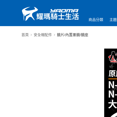
商品分類
主題
首頁
安全帽配件
鏡片/內置墨鏡/鏡座