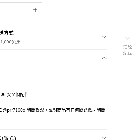
送方式
1,000免運
清除
紀錄
次付款
付款
-806 安全帽配件
E:@prr7160o 詢問貨況，或對商品有任何問題歡迎詢問
款(安全帽一頂以上請選宅配)
類 (1)