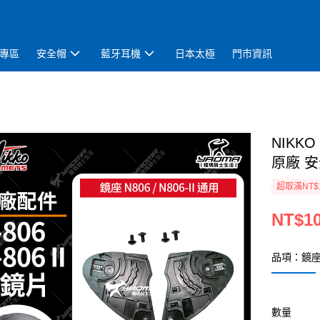
專區
安全帽
藍牙耳機
日本太極
門市資訊
NIKK
原廠 安
超取滿NT$
NT$1
品項：鏡
數量