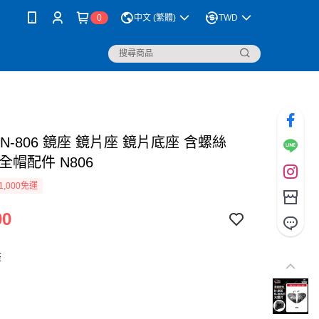
0
中文 (繁體)
TWD
O N-806 鏡座 鏡片座 鏡片底座 含螺絲
全帽配件 N806
1,000免運
00
座