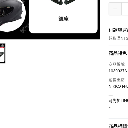
付款與運
超取滿NT$
付款方式
商品特色
信用卡一
商品編號
10390376
超商取貨
銷售重點
Apple Pay
NIKKO N
＿
ATM付款
可先加LIN
~
運送方式
全家取貨付
商品相關分