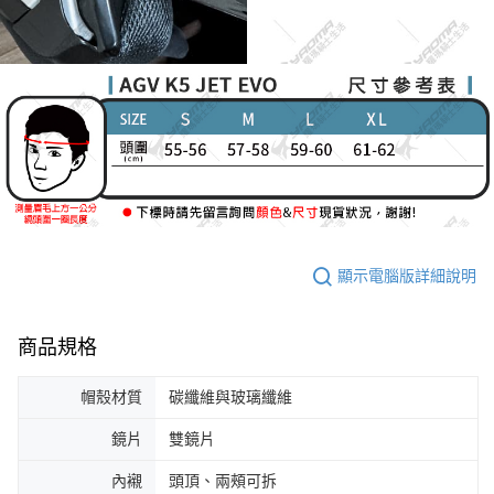
顯示電腦版詳細說明
商品規格
帽殼材質
碳纖維與玻璃纖維
鏡片
雙鏡片
內襯
頭頂、兩頰可拆