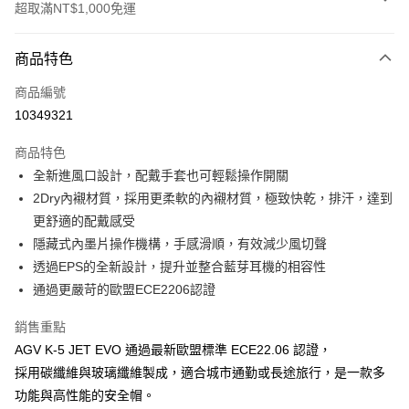
超取滿NT$1,000免運
付款方式
商品特色
信用卡一次付款
商品編號
超商取貨付款
10349321
Apple Pay
商品特色
ATM付款
全新進風口設計，配戴手套也可輕鬆操作開關
2Dry內襯材質，採用更柔軟的內襯材質，極致快乾，排汗，達到
運送方式
更舒適的配戴感受
隱藏式內墨片操作機構，手感滑順，有效減少風切聲
全家取貨付款(安全帽一頂以上請選宅配)
透過EPS的全新設計，提升並整合藍芽耳機的相容性
每筆NT$60，滿NT$1,000(含以上)免運費
通過更嚴苛的歐盟ECE2206認證
7-11取貨付款(安全帽一頂以上請選宅配)
銷售重點
每筆NT$60，滿NT$1,000(含以上)免運費
AGV K-5 JET EVO 通過最新歐盟標準 ECE22.06 認證，
宅配
採用碳纖維與玻璃纖維製成，適合城市通勤或長途旅行，是一款多
每筆NT$100，滿NT$1,000(含以上)免運費
功能與高性能的安全帽。