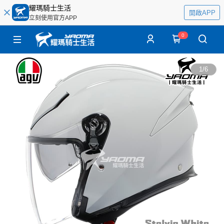
耀瑪騎士生活
開啟APP
立刻使用官方APP
0
1
/
6