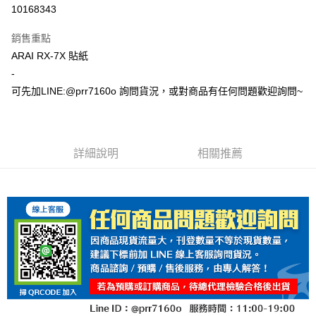
超商取貨付款
10168343
Apple Pay
銷售重點
ATM付款
ARAI RX-7X 貼紙
-
運送方式
可先加LINE:@prr7160o 詢問貨況，或對商品有任何問題歡迎詢問~
全家取貨付款(安全帽一頂以上請選宅配)
每筆NT$60，滿NT$1,000(含以上)免運費
詳細說明
相關推薦
7-11取貨付款(安全帽一頂以上請選宅配)
每筆NT$60，滿NT$1,000(含以上)免運費
宅配
每筆NT$100，滿NT$1,000(含以上)免運費