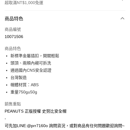
超取滿NT$1,000免運
付款方式
商品特色
信用卡一次付款
商品編號
超商取貨付款
10071506
Apple Pay
商品特色
ATM付款
新標準金屬插扣，開關輕鬆
頭頂、兩頰內襯可拆洗
運送方式
通過國內CNS安全認證
台灣製造
全家取貨付款(安全帽一頂以上請選宅配)
帽體材質：ABS
每筆NT$60，滿NT$1,000(含以上)免運費
重量750g±50g
7-11取貨付款(安全帽一頂以上請選宅配)
銷售重點
每筆NT$60，滿NT$1,000(含以上)免運費
PEANUTS 正版授權 史努比安全帽
宅配
-
每筆NT$100，滿NT$1,000(含以上)免運費
可先加LINE:@prr7160o 詢問貨況，或對商品有任何問題歡迎詢問~