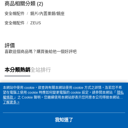
商品相關分類 (2)
安全帽配件
鏡片/內置墨鏡/鏡座
安全帽配件
ZEUS
評價
喜歡這個商品嗎？購買後給他一個好評吧
本分類熱銷
全站排行
本網站中使用 cookie，欲查詢有關本網站使用 cookie 方式之詳情，及若您不希
熱門標籤
望在電腦上使用 cookie 時應如何變更電腦的 cookie 設定，請參閱本網站「
隱私
權條款
」之 Cookie 聲明。您繼續使用本網站即表示您同意本公司得按本網站使
用條款之 Cookie 聲明使用 cookie。
了解更多 >
我知道了