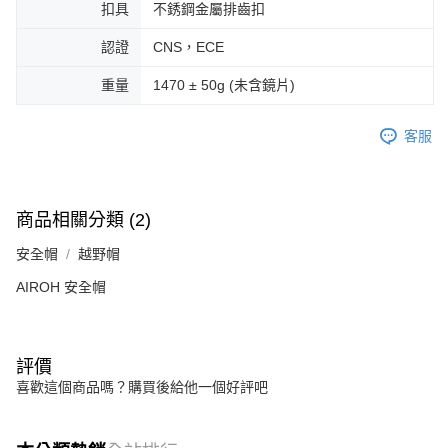
扣具
不銹鋼金屬排齒扣
認證
CNS，ECE
重量
1470 ± 50g (未含鏡片)
客服
商品相關分類 (2)
安全帽
越野帽
AIROH 安全帽
評價
喜歡這個商品嗎？購買後給他一個好評吧