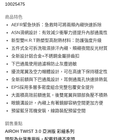
超商取貨付款
10025475
Apple Pay
商品特色
ATM付款
AEFR緊急快拆：急救時可將兩頰內襯快速拆除
ASN滑網設計：有效減少衝擊力道提升內部通風性
運送方式
新型雙H.R.T熱塑型高耐熱材料：防護強度升級
五件式全可拆洗吸濕排汗內襯、頰襯夜間反光材質
全家取貨付款(安全帽一頂以上請選宅配)
全新設計鋁合金+不銹鋼金屬排齒扣
每筆NT$60，滿NT$1,000(含以上)免運費
下巴通風使用過濾棉防止灰塵過敏
7-11取貨付款(安全帽一頂以上請選宅配)
擾流尾翼及空力帽體設計，可在高速下保持穩定性
每筆NT$60，滿NT$1,000(含以上)免運費
全新前額與下巴通風設計，耳側通風孔快速排熱氣
EPS採用多層多密度組合完整包覆安全提升
宅配
大面積高效前額進氣，後雙尾翼與頸部負壓不積熱
每筆NT$100，滿NT$1,000(含以上)免運費
眼鏡溝設計，內襯上有著鏡腳容納空間更加方便
預留藍牙耳機安裝，線路裝配預留空間
銷售重點
AIROH TWIST 3.0 亞洲版 彩繪系列
頭型為台灣專用版，配戴舒適不夾頭