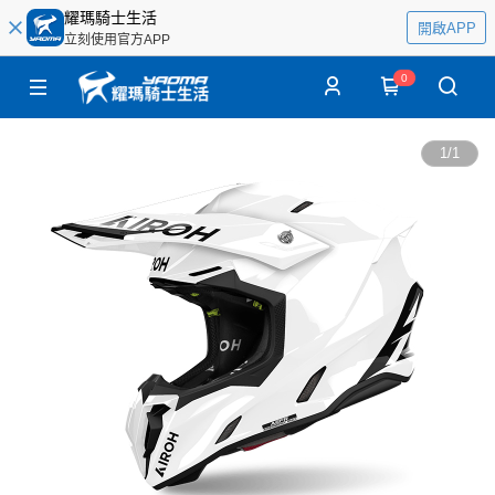
耀瑪騎士生活
開啟APP
立刻使用官方APP
0
1
/
1